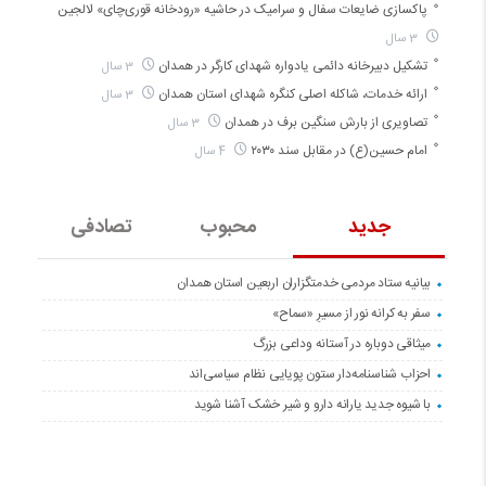
پاکسازی ضایعات سفال و سرامیک در حاشیه «رودخانه قوری‌چای» لالجین
3 سال
تشکیل دبیرخانه دائمی یادواره شهدای کارگر در همدان
3 سال
ارائه خدمات، شاکله اصلی کنگره شهدای استان همدان
3 سال
تصاویری از بارش سنگین برف در همدان
3 سال
امام حسین(ع) در مقابل سند ۲۰۳۰
4 سال
جدید
محبوب
تصادفی
بیانیه ستاد مردمی خدمتگزاران اربعین استان همدان
سفر به کرانه‌ نور از مسیرِ «سماح»
میثاقی دوباره در آستانه‌ وداعی بزرگ
احزاب شناسنامه‌دار ستون پویایی نظام سیاسی‌اند
با شیوه جدید یارانه دارو و شیر خشک آشنا شوید