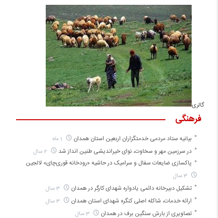
گالری
فرهنگی
بیانیه ستاد مردمی خدمتگزاران اربعین استان همدان
1 ماه
در سرزمین مهر و سخاوت، نوای خیراندیشی طنین انداز شد
2 سال
پاکسازی ضایعات سفال و سرامیک در حاشیه «رودخانه قوری‌چای» لالجین
3 سال
تشکیل دبیرخانه دائمی یادواره شهدای کارگر در همدان
3 سال
ارائه خدمات، شاکله اصلی کنگره شهدای استان همدان
3 سال
تصاویری از بارش سنگین برف در همدان
3 سال