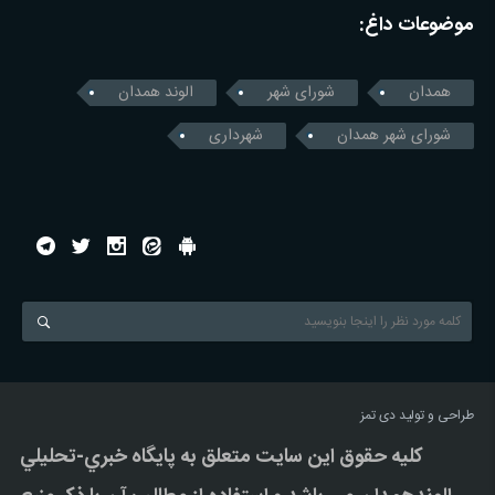
موضوعات داغ:
همدان
شورای شهر
الوند همدان
شورای شهر همدان
شهرداری
طراحی و تولید
دی تمز
کليه حقوق اين سايت متعلق به پایگاه خبري-تحليلي