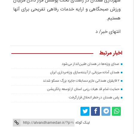
شهرداری همدان در راستای تحت پوشش قرار دادن مربیان
ورزش صبحگاهی و ارایه خدمات رفاهی تفریحی برای آنها
هستیم.
انتهای خبر/ د
اخبار مرتبط
صدای وزنه‌ها در همدان طنین‌انداز می‌شود
همدان آماده میزبانی از آینده‌سازان وزنه‌برداری ایران
۲ قایقران همدانی عازم مسابقات جایزه بزرگ مسکو شدند
حمایت تمام قد هیات رزمی استان از توسعه پانکریشن
پاس همدان در خطر انحلال قرار گرفت
لینک کوتاه