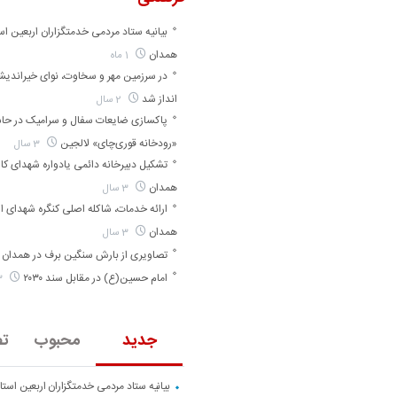
بیانیه ستاد مردمی خدمتگزاران اربعین اس
همدان
1 ماه
در سرزمین مهر و سخاوت، نوای خیراندی
انداز شد
2 سال
پاکسازی ضایعات سفال و سرامیک در حا
«رودخانه قوری‌چای» لالجین
3 سال
تشکیل دبیرخانه دائمی یادواره شهدای کارگ
همدان
3 سال
ارائه خدمات، شاکله اصلی کنگره شهدای ا
همدان
3 سال
تصاویری از بارش سنگین برف در همدان
امام حسین(ع) در مقابل سند ۲۰۳۰
3 سال
جدید
محبوب
تص
بیانیه ستاد مردمی خدمتگزاران اربعین است