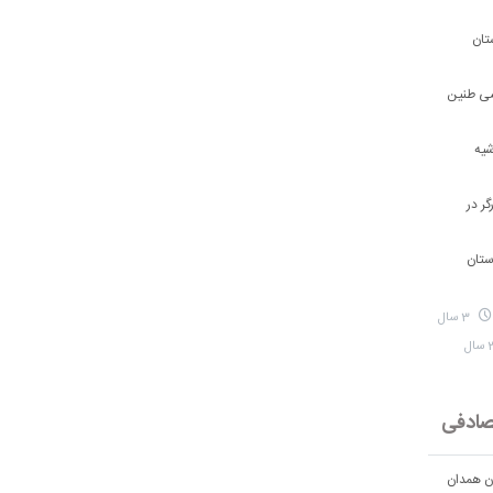
تان
شی طنین
شیه
ر در
ستان
3 سال
ادفی
ان همدان