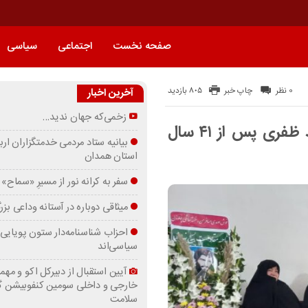
صفحه نخست
اجتماعی
سیاسی
805 بازدید
0 نظر
چاپ خبر
آخرین اخبار
زخمی‌که جهان ندید…
پیکر مطهر شهید مفقودالاثر شهید احمد ظفری پس از ۴۱ سال
بیانیه ستاد مردمی خدمتگزاران ارب
استان همدان
سفر به کرانه‌ نور از مسیرِ «سماح»
میثاقی دوباره در آستانه‌ وداعی بز
احزاب شناسنامه‌دار ستون پویایی 
سیاسی‌اند
آیین استقبال از دبیرکل اکو و مهما
خارجی و داخلی سومین کنفوبیشن 
سلامت