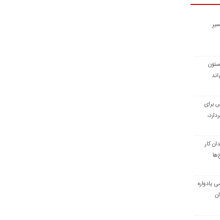
یرِ
 ستون
اند
س برای
دارد،
ن کار
‌ها
ی یادواره
ان