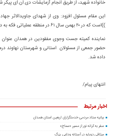
خانواده شهید، از طریق انجام آزمایشات دی.ان.ای پیکر 
این مقام مسئول افزود: وی از شهدای جاویدالاثر جها
))است که در ۲۰ بهمن سال ۶۱ در منطقه عملیاتی فکه به درجه رفیع شهادت نایل آمد.
نماینده کمیته جست وجوی مفقودین در همدان عنوان کر
حضور جمعی از مسئولان استانی و شهرستان نهاوند درم
داده شد.
انتهای پیام/
اخبار مرتبط
بیانیه ستاد مردمی خدمتگزاران اربعین استان همدان
سفر به کرانه‌ نور از مسیرِ «سماح»
میثاقی دوباره در آستانه‌ وداعی بزرگ