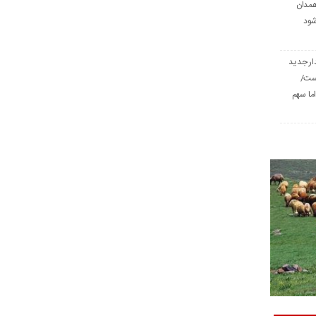
همدان
شود
ار جدید
است/
ا سهم