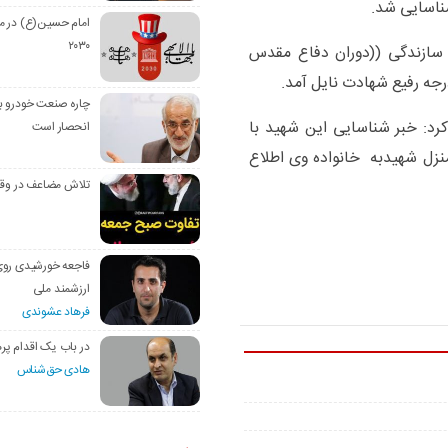
شناسایی شد.
امام حسین(ع) در م
۲۰۳۰
د سازندگی ((دوران دفاع مقدس
چاره صنعت خودرو با
د: خبر شناسایی این شهید با
انحصار است
نزل شهیدبه خانواده وی اطلاع
تلاش مضاعف در وق
فاجعه خورشیدی رو
ارزشمند ملی
فرهاد عشوندی
در باب یک اقدام پره
هادی حق‌شناس