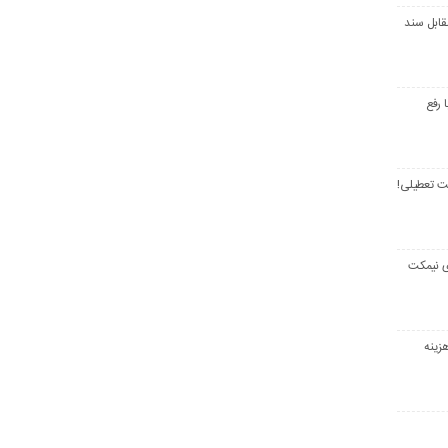
قابل سند
 رفع
ت تعطیلی!
ی نیمکت
زینه