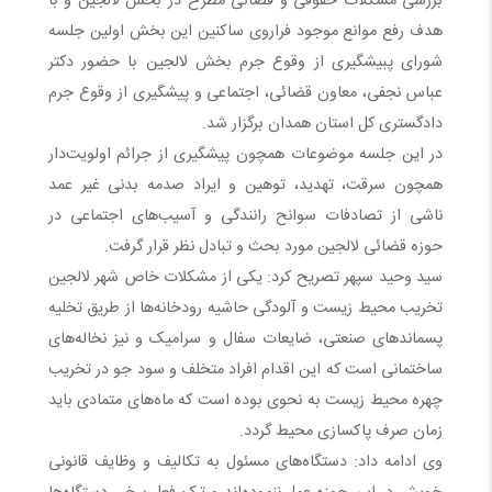
بررسی مشکلات حقوقی و قضائی مطرح در بخش لالجین و با
هدف رفع موانع موجود فراروی ساکنین این بخش اولین جلسه
شورای پبیشگیری از وقوع جرم بخش لالجین با حضور دکتر
عباس نجفی، معاون قضائی، اجتماعی و پیشگیری از وقوع جرم
دادگستری کل استان همدان برگزار شد.
در این جلسه موضوعات همچون پیشگیری از جرائم اولویت‌دار
همچون سرقت، تهدید، توهین و ایراد صدمه بدنی غیر عمد
ناشی از تصادفات سوانح رانندگی و آسیب‌های اجتماعی در
حوزه قضائی لالجین مورد بحث و تبادل نظر قرار گرفت.
سید وحید سپهر تصریح کرد: یکی از مشکلات خاص شهر لالجین
تخریب محیط زیست و آلودگی حاشیه رودخانه‌ها از طریق تخلیه
پسماندهای صنعتی، ضایعات سفال و سرامیک و نیز نخاله‌های
ساختمانی است که این اقدام افراد متخلف و سود جو در تخریب
چهره محیط زیست به نحوی بوده است که ماه‌های متمادی باید
زمان صرف پاکسازی محیط گردد.
وی ادامه داد: دستگاه‌های مسئول به تکالیف و وظایف قانونی