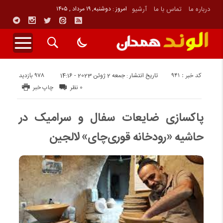
درباره ما
تماس با ما
آرشیو
امروز : دوشنبه, ۱۹ مرداد , ۱۴۰۵
کد خبر : 941
978 بازدید
تاریخ انتشار : جمعه 2 ژوئن 2023 - 14:16
0 نظر
چاپ خبر
پاکسازی ضایعات سفال و سرامیک در
حاشیه «رودخانه قوری‌چای» لالجین