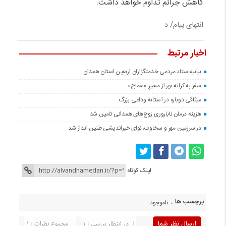
کاهش جرائم تداوم خواهد داشت‌.
انتهای پیام/ د
اخبار مرتبط
بیانیه ستاد مردمی خدمتگزاران اربعین استان همدان
سفر به کرانه‌ نور از مسیرِ «سماح»
میثاقی دوباره در آستانه‌ وداعی بزرگ
هزینه درمان ناباروری زوج‌های همدانی تامین شد
در سرزمین مهر و سخاوت، نوای خیراندیشی طنین انداز شد
لینک کوتاه
برچسب ها :
ناموجود
ارسال نظر شما
در انتظار بررسی : 1
مجموع نظرات : 1