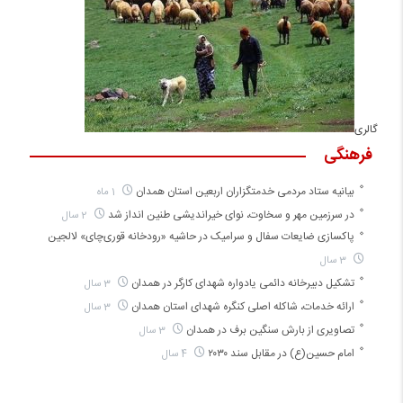
گالری
فرهنگی
بیانیه ستاد مردمی خدمتگزاران اربعین استان همدان
1 ماه
در سرزمین مهر و سخاوت، نوای خیراندیشی طنین انداز شد
2 سال
پاکسازی ضایعات سفال و سرامیک در حاشیه «رودخانه قوری‌چای» لالجین
3 سال
تشکیل دبیرخانه دائمی یادواره شهدای کارگر در همدان
3 سال
ارائه خدمات، شاکله اصلی کنگره شهدای استان همدان
3 سال
تصاویری از بارش سنگین برف در همدان
3 سال
امام حسین(ع) در مقابل سند ۲۰۳۰
4 سال