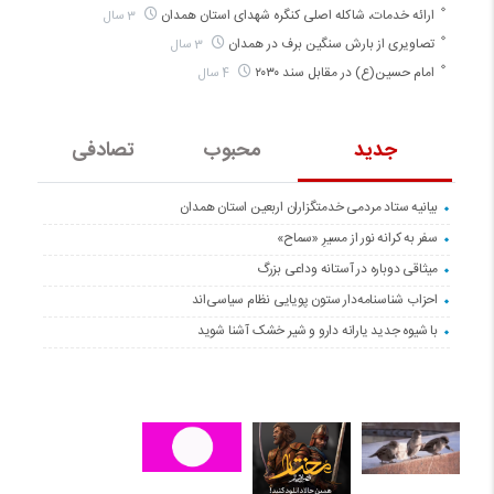
ارائه خدمات، شاکله اصلی کنگره شهدای استان همدان
3 سال
تصاویری از بارش سنگین برف در همدان
3 سال
امام حسین(ع) در مقابل سند ۲۰۳۰
4 سال
جدید
محبوب
تصادفی
بیانیه ستاد مردمی خدمتگزاران اربعین استان همدان
سفر به کرانه‌ نور از مسیرِ «سماح»
میثاقی دوباره در آستانه‌ وداعی بزرگ
احزاب شناسنامه‌دار ستون پویایی نظام سیاسی‌اند
با شیوه جدید یارانه دارو و شیر خشک آشنا شوید