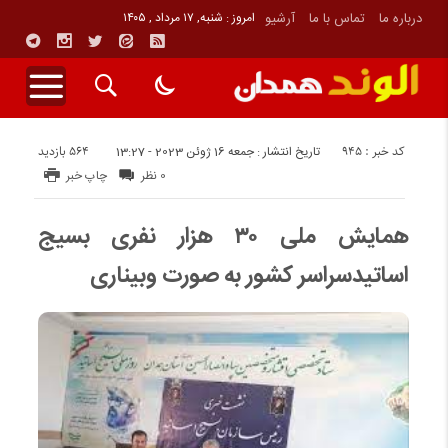
درباره ما
تماس با ما
آرشیو
امروز : شنبه, ۱۷ مرداد , ۱۴۰۵
کد خبر : 945
564 بازدید
تاریخ انتشار : جمعه 16 ژوئن 2023 - 13:27
0 نظر
چاپ خبر
همایش ملی ۳۰ هزار نفری بسیج
اساتیدسراسر کشور به صورت وبیناری