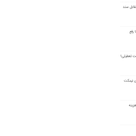
قابل سند
 رفع
ت تعطیلی!
ی نیمکت
زینه