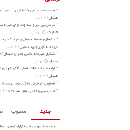
بیانیه ستاد مردمی خدمتگزاران اربعین اس
همدان
1 ماه
در سرزمین مهر و سخاوت، نوای خیراندی
انداز شد
2 سال
پاکسازی ضایعات سفال و سرامیک در حا
«رودخانه قوری‌چای» لالجین
3 سال
تشکیل دبیرخانه دائمی یادواره شهدای کارگ
همدان
3 سال
ارائه خدمات، شاکله اصلی کنگره شهدای ا
همدان
3 سال
تصاویری از بارش سنگین برف در همدان
امام حسین(ع) در مقابل سند ۲۰۳۰
3 سال
جدید
محبوب
تص
بیانیه ستاد مردمی خدمتگزاران اربعین است