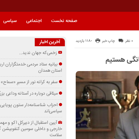
صفحه نخست
اجتماعی
سیاسی
1180 بازدید
0 نظر
چاپ خبر
آخرین اخبار
زخمی‌که جهان ندید…
خانگی هستیم
بیانیه ستاد مردمی خدمتگزاران ارب
استان همدان
سفر به کرانه‌ نور از مسیرِ «سماح»
میثاقی دوباره در آستانه‌ وداعی بز
احزاب شناسنامه‌دار ستون پویایی 
سیاسی‌اند
آیین استقبال از دبیرکل اکو و مهما
خارجی و داخلی سومین کنفوبیشن 
سلامت