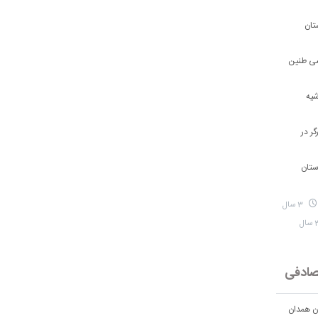
تان
شی طنین
شیه
ر در
ستان
3 سال
ادفی
ان همدان