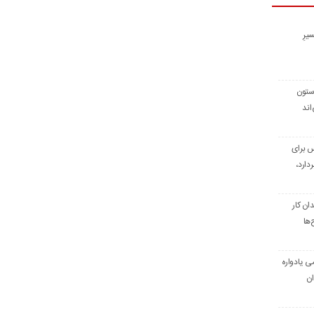
یرِ
 ستون
اند
س برای
دارد،
ن کار
‌ها
ی یادواره
ان