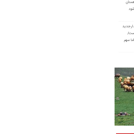
همدان
شود
ار جدید
است/
ا سهم