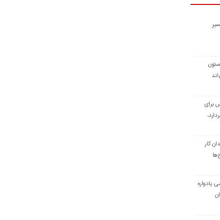
یرِ
 ستون
اند
س برای
دارد،
ن کار
‌ها
ی یادواره
ان