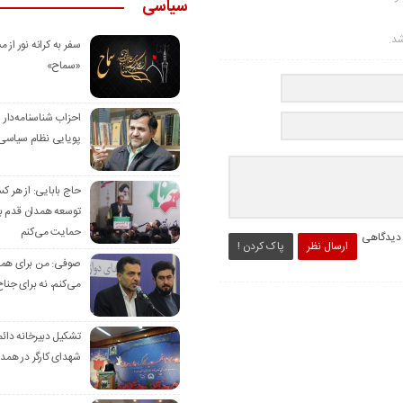
سیاسی
شد.
سفر به کرانه‌ نور از مس
«سماح»
احزاب شناسنامه‌دار
پویایی نظام سیاسی‌
حاج بابایی: از هر ک
توسعه همدان قدم بر
حمایت می‌کنم
 دیدگاهی
ارسال نظر
پاک کردن !
صوفی: من برای همدا
می‌کنم، نه برای جناح
تشکیل دبیرخانه دائم
شهدای کارگر در همد