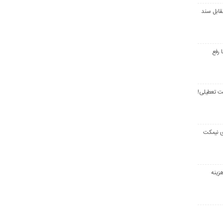
قابل سند
 رفع
ت تعطیلی!
ی نیمکت
زینه