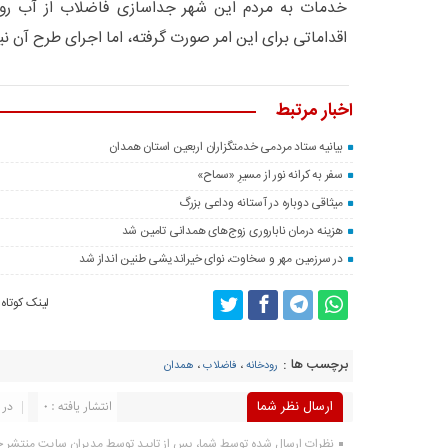
خدمات به مردم این شهر جداسازی فاضلاب از آب رو
اقداماتی برای این امر صورت گرفته، اما اجرای طرح آن نی
اخبار مرتبط
بیانیه ستاد مردمی خدمتگزاران اربعین استان همدان
سفر به کرانه‌ نور از مسیرِ «سماح»
میثاقی دوباره در آستانه‌ وداعی بزرگ
هزینه درمان ناباروری زوج‌های همدانی تامین شد
در سرزمین مهر و سخاوت، نوای خیراندیشی طنین انداز شد
لینک کوتاه
برچسب ها :
رودخانه
،
فاضلاب
،
همدان
ارسال نظر شما
انتشار یافته : 0
در 
نظرات ارسال شده توسط شما، پس از تایید توسط مدیران سایت منتشر 