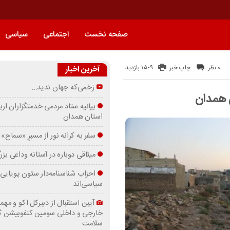
صفحه نخست
اجتماعی
سیاسی
1509 بازدید
0 نظر
چاپ خبر
آخرین اخبار
زخمی‌که جهان ندید…
 همدان
بیانیه ستاد مردمی خدمتگزاران ارب
استان همدان
سفر به کرانه‌ نور از مسیرِ «سماح»
میثاقی دوباره در آستانه‌ وداعی بز
احزاب شناسنامه‌دار ستون پویایی 
سیاسی‌اند
آیین استقبال از دبیرکل اکو و مهما
خارجی و داخلی سومین کنفوبیشن 
سلامت