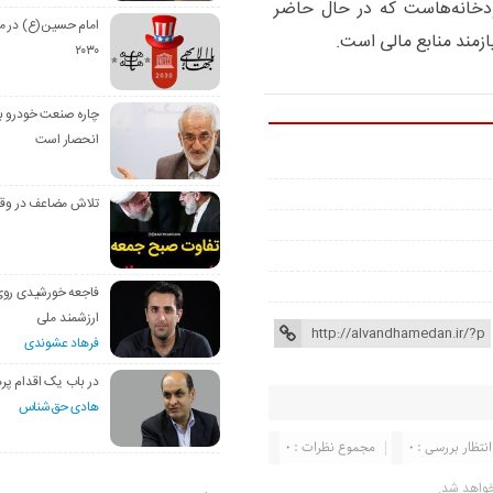
دخانه‌هاست که در حال حاضر
امام حسین(ع) در م
ازمند منابع مالی است.
۲۰۳۰
چاره صنعت خودرو با
انحصار است
تلاش مضاعف در وق
فاجعه خورشیدی رو
ارزشمند ملی
فرهاد عشوندی
در باب یک اقدام پره
هادی حق‌شناس
انتظار بررسی : 0
مجموع نظرات : 0
خواهد شد.