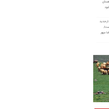
همدان
شود
ار جدید
است/
ا سهم