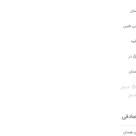
تان
شی طنین
شیه
ر در
ستان
3 سال
ادفی
ان همدان