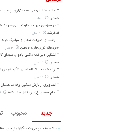
بیانیه ستاد مردمی خدمتگزاران اربعین اس
همدان
1 ماه
در سرزمین مهر و سخاوت، نوای خیراندی
انداز شد
2 سال
پاکسازی ضایعات سفال و سرامیک در حا
«رودخانه قوری‌چای» لالجین
3 سال
تشکیل دبیرخانه دائمی یادواره شهدای کارگ
همدان
3 سال
ارائه خدمات، شاکله اصلی کنگره شهدای ا
همدان
3 سال
تصاویری از بارش سنگین برف در همدان
امام حسین(ع) در مقابل سند ۲۰۳۰
3 سال
جدید
محبوب
تص
بیانیه ستاد مردمی خدمتگزاران اربعین است