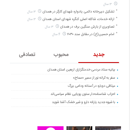
3 سال
تشکیل دبیرخانه دائمی یادواره شهدای کارگر در همدان
3 سال
ارائه خدمات، شاکله اصلی کنگره شهدای استان همدان
3 سال
تصاویری از بارش سنگین برف در همدان
3 سال
امام حسین(ع) در مقابل سند ۲۰۳۰
4 سال
جدید
محبوب
تصادفی
بیانیه ستاد مردمی خدمتگزاران اربعین استان همدان
سفر به کرانه‌ نور از مسیرِ «سماح»
میثاقی دوباره در آستانه‌ وداعی بزرگ
احزاب شناسنامه‌دار ستون پویایی نظام سیاسی‌اند
با شیوه جدید یارانه دارو و شیر خشک آشنا شوید