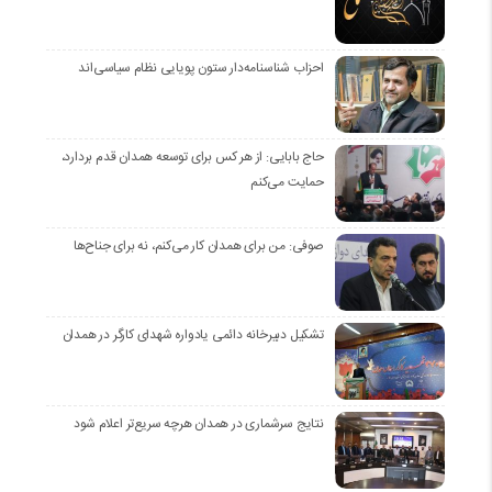
احزاب شناسنامه‌دار ستون پویایی نظام سیاسی‌اند
حاج بابایی: از هر کس برای توسعه همدان قدم بردارد،
حمایت می‌کنم
صوفی: من برای همدان کار می‌کنم، نه برای جناح‌ها
تشکیل دبیرخانه دائمی یادواره شهدای کارگر در همدان
نتایج سرشماری در همدان هرچه سریع‌تر اعلام شود