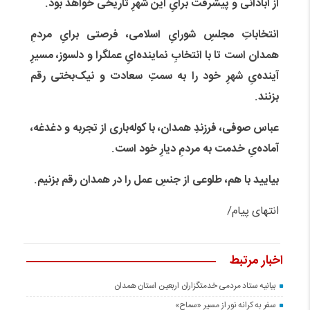
از آبادانی و پیشرفت برایِ این شهرِ تاریخی خواهد بود.
انتخاباتِ مجلسِ شورایِ اسلامی، فرصتی برایِ مردمِ
همدان است تا با انتخابِ نماینده‌ایِ عملگرا و دلسوز، مسیرِ
آینده‌یِ شهرِ خود را به سمتِ سعادت و نیک‌بختی رقم
بزنند.
عباس صوفی، فرزندِ همدان، با کوله‌باری از تجربه و دغدغه،
آماده‌یِ خدمت به مردمِ دیارِ خود است.
بیایید با هم، طلوعی از جنسِ عمل را در همدان رقم بزنیم.
انتهای پیام/
اخبار مرتبط
بیانیه ستاد مردمی خدمتگزاران اربعین استان همدان
سفر به کرانه‌ نور از مسیرِ «سماح»