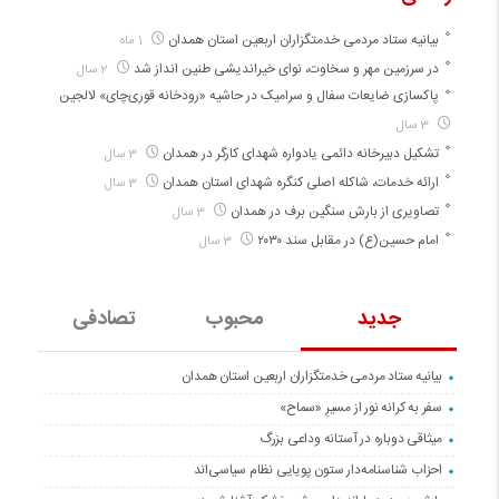
بیانیه ستاد مردمی خدمتگزاران اربعین استان همدان
1 ماه
در سرزمین مهر و سخاوت، نوای خیراندیشی طنین انداز شد
2 سال
پاکسازی ضایعات سفال و سرامیک در حاشیه «رودخانه قوری‌چای» لالجین
3 سال
تشکیل دبیرخانه دائمی یادواره شهدای کارگر در همدان
3 سال
ارائه خدمات، شاکله اصلی کنگره شهدای استان همدان
3 سال
تصاویری از بارش سنگین برف در همدان
3 سال
امام حسین(ع) در مقابل سند ۲۰۳۰
3 سال
جدید
محبوب
تصادفی
بیانیه ستاد مردمی خدمتگزاران اربعین استان همدان
سفر به کرانه‌ نور از مسیرِ «سماح»
میثاقی دوباره در آستانه‌ وداعی بزرگ
احزاب شناسنامه‌دار ستون پویایی نظام سیاسی‌اند