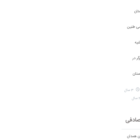
تان
شی طنین
شیه
ر در
ستان
3 سال
ادفی
ان همدان