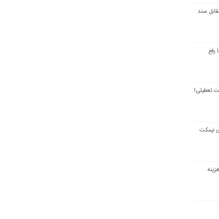
قابل سند
 رفع
ت تعطیلی!
ی نیمکت
زینه