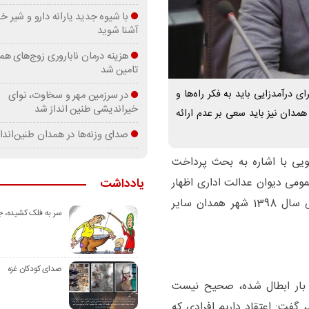
با شیوه جدید یارانه دارو و شیر
آشنا شوید
هزینه درمان ناباروری زوج‌های هم
تامین شد
 درآمدزایی باید به فکر راه‌ها و
در سرزمین مهر و سخاوت، نوای
خیراندیشی طنین انداز شد
همدان نیز باید سعی بر عدم ارائه
صدای وزنه‌ها در همدان طنین‌اندا
ویی با اشاره به بحث پرداخت
ومی دیوان عدالت اداری اظهار
یادداشت
داشت: عوارض شهرهای مختلف از جمله تعرفه عوارض سال 1398 شهر همدان سایر
سر به فلک کشیده، 
صدای کودکان غزه
ن بار ابطال شده، صحیح نیست
گفت: اعتقاد داریم افرادی که