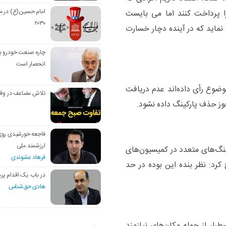
امام حسین(ع) در م
ا پرداخت کنند اما می بایست
۲۰۳۰
نماید که در آینده دچار خسارت
چاره صنعت خودرو با
انحصار است
موضوع رأی داده‌اند عدم دریافت
تلاش مضاعف در وق
جوز حذف پارکینگ داده نشود.
فاجعه خورشیدی رو
ارزشمند ملی
کینگ‌های متعدد در کمیسیون‌های
فرهاد عشوندی
رد: نظر بنده این بوده در حد
در باب یک اقدام پره
هادی حق‌شناس
رار از جمله مکان‌های نیازمند