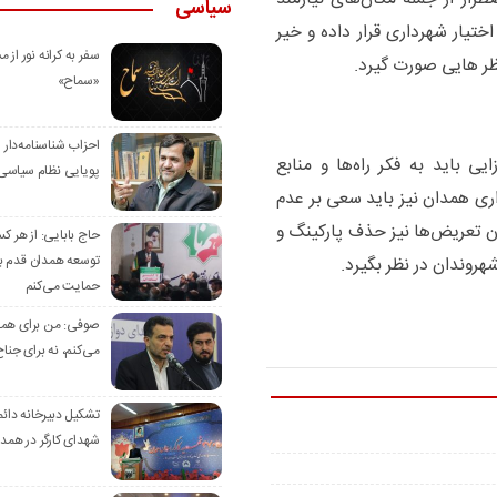
سیاسی
تیار شهرداری قرار داده و خیر
سفر به کرانه‌ نور از مس
ظر هایی صورت گیرد.
«سماح»
احزاب شناسنامه‌دار
یی باید به فکر راه‌ها و منابع
پویایی نظام سیاسی‌
اری همدان نیز باید سعی بر عدم
ن تعریض‌ها نیز حذف پارکینگ و
حاج بابایی: از هر ک
توسعه همدان قدم بر
هروندان در نظر بگیرد.
حمایت می‌کنم
صوفی: من برای همدا
می‌کنم، نه برای جناح
تشکیل دبیرخانه دائم
شهدای کارگر در همد