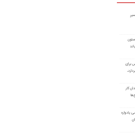
یرِ
 ستون
اند
س برای
دارد،
ن کار
‌ها
ی یادواره
ان