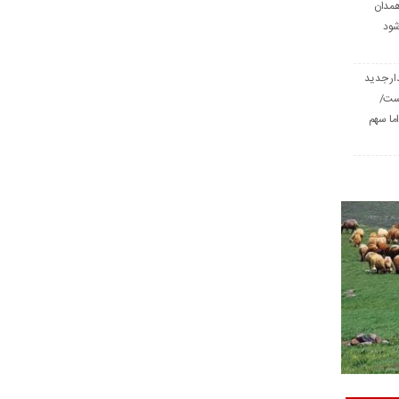
همدان
شود
ار جدید
است/
ا سهم