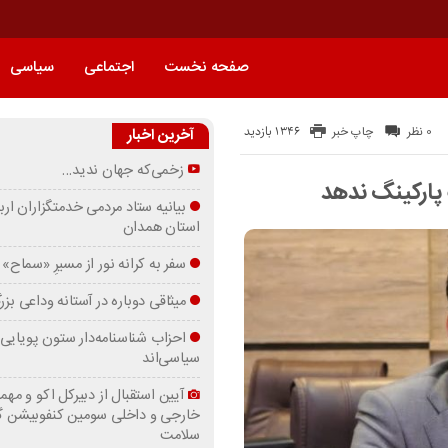
صفحه نخست
اجتماعی
سیاسی
1346 بازدید
0 نظر
چاپ خبر
آخرین اخبار
زخمی‌که جهان ندید…
پارکینگ ندهد
بیانیه ستاد مردمی خدمتگزاران ارب
استان همدان
سفر به کرانه‌ نور از مسیرِ «سماح»
میثاقی دوباره در آستانه‌ وداعی بز
احزاب شناسنامه‌دار ستون پویایی 
سیاسی‌اند
آیین استقبال از دبیرکل اکو و مهما
خارجی و داخلی سومین کنفوبیشن 
سلامت