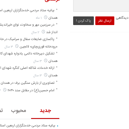
بیانیه ستاد مردمی خدمتگزاران اربعین اس
 دیدگاهی
همدان
1 ماه
ارسال نظر
پاک کردن !
در سرزمین مهر و سخاوت، نوای خیراندی
انداز شد
2 سال
پاکسازی ضایعات سفال و سرامیک در حا
«رودخانه قوری‌چای» لالجین
3 سال
تشکیل دبیرخانه دائمی یادواره شهدای کارگ
همدان
3 سال
ارائه خدمات، شاکله اصلی کنگره شهدای ا
همدان
3 سال
تصاویری از بارش سنگین برف در همدان
امام حسین(ع) در مقابل سند ۲۰۳۰
3 سال
جدید
محبوب
تص
بیانیه ستاد مردمی خدمتگزاران اربعین است