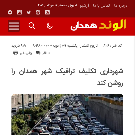
درباره ما
تماس با ما
آرشیو
امروز : جمعه, ۱۶ مرداد , ۱۴۰۵
کد خبر : 826
919 بازدید
تاریخ انتشار : یکشنبه 29 ژانویه 2023 - 9:48
0 نظر
چاپ خبر
شهرداری تکلیف ترافیک شهر همدان را
روشن کند