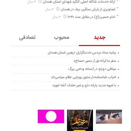
ارائه خدمات، شاکله اصلی کنگره شهدای استان همدان
3 سال
تصاویری از بارش سنگین برف در همدان
3 سال
امام حسین(ع) در مقابل سند ۲۰۳۰
3 سال
جدید
محبوب
تصادفی
بیانیه ستاد مردمی خدمتگزاران اربعین استان همدان
سفر به کرانه‌ نور از مسیرِ «سماح»
میثاقی دوباره در آستانه‌ وداعی بزرگ
احزاب شناسنامه‌دار ستون پویایی نظام سیاسی‌اند
با شیوه جدید یارانه دارو و شیر خشک آشنا شوید