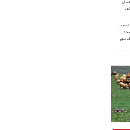
همدان
شود
ار جدید
است/
ا سهم