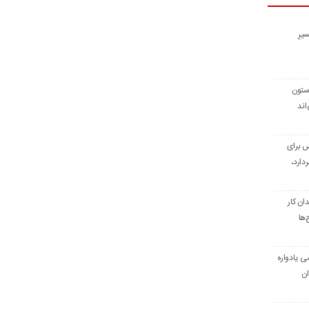
یرِ
 ستون
اند
س برای
دارد،
ن کار
‌ها
ی یادواره
ان