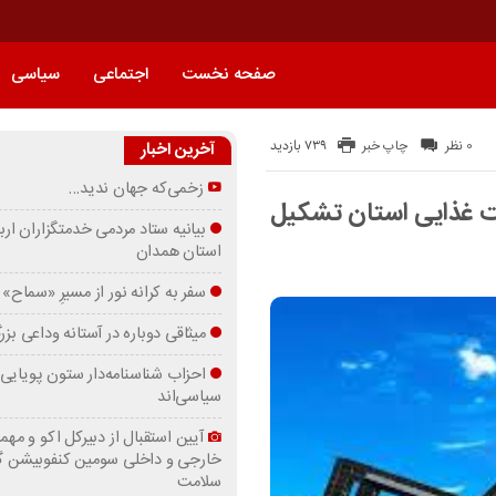
صفحه نخست
اجتماعی
سیاسی
739 بازدید
0 نظر
چاپ خبر
آخرین اخبار
زخمی‌که جهان ندید…
 غذایی استان تشکیل
بیانیه ستاد مردمی خدمتگزاران ارب
استان همدان
سفر به کرانه‌ نور از مسیرِ «سماح»
میثاقی دوباره در آستانه‌ وداعی بز
احزاب شناسنامه‌دار ستون پویایی 
سیاسی‌اند
آیین استقبال از دبیرکل اکو و مهما
خارجی و داخلی سومین کنفوبیشن 
سلامت