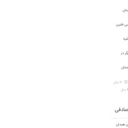
تان
شی طنین
شیه
ر در
ستان
3 سال
ادفی
ان همدان