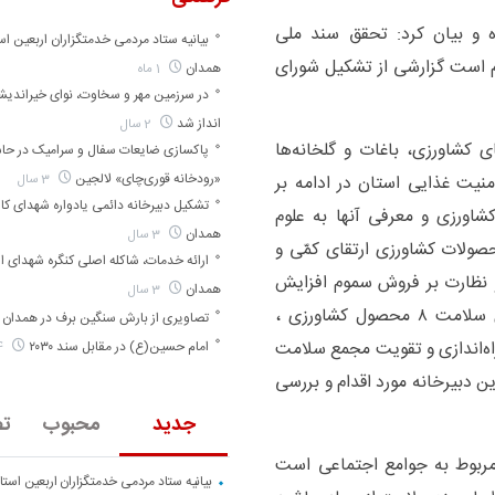
 و بیان کرد: تحقق سند ملی
بیانیه ستاد مردمی خدمتگزاران اربعین اس
زم است گزارشی از تشکیل شورای
همدان
1 ماه
در سرزمین مهر و سخاوت، نوای خیراندی
انداز شد
2 سال
کشاورزی، باغات و گلخانه‌ها
پاکسازی ضایعات سفال و سرامیک در حا
«رودخانه قوری‌چای» لالجین
3 سال
منیت غذایی استان در ادامه بر
تشکیل دبیرخانه دائمی یادواره شهدای کارگ
کشاورزی و معرفی آنها به علوم
همدان
3 سال
صولات کشاورزی ارتقای کمّی و
ارائه خدمات، شاکله اصلی کنگره شهدای ا
 و نظارت بر فروش سموم افزایش
همدان
3 سال
یابد. وی بیان کرد: لزوم تشکیل مستمر جلسات ارتقای سلامت ۸ محصول کشاورزی ،
تصاویری از بارش سنگین برف در همدان
‌اندازی و تقویت مجمع سلامت
امام حسین(ع) در مقابل سند ۲۰۳۰
4 سال
ن دبیرخانه مورد اقدام و بررسی
جدید
محبوب
تص
صد تامین سلامت مربوط به جوامع اجتماعی است
بیانیه ستاد مردمی خدمتگزاران اربعین است