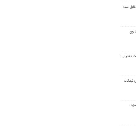
قابل سند
 رفع
ت تعطیلی!
ی نیمکت
زینه