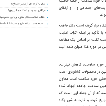
 با حوزه سلامت از جمله حاشیه
سفر به کرانه‌ نور از مسیرِ «سماح»
یت‌های اجتماعی و … و ارتقای
میثاقی دوباره در آستانه‌ وداعی بزرگ
وند.
احزاب شناسنامه‌دار ستون پویایی نظام سیا
با شیوه جدید یارانه دارو و شیر خشک آشنا
اه قرار گرفته است دکتر فاطمه
ا تأکید بر اینکه اثرات امنیت
است گفت: بر اساس یک مطالعه
تانهای امن در حوزه غذا عنوان شده البته
ر حوزه سلامت، کاهش نیترات،
نگین در محصولات کشاورزی است
صلی حوزه سلامت است معاون
تأمین سلامت جامعه ایجاد شده
ه که از آن جمله این است که
یع کرده و کارخانه شیر پگاه