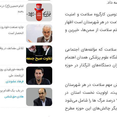
ه داد.
امام حسین(ع) در م
۲۰۳۰
مین کارگروه سلامت و امنیت
سلامت در هر شهرستان است اظهار
چاره صنعت خودرو با
م سلامت از سمن‌ها، خیرین و
انحصار است
تلاش مضاعف در وق
سلامت که مؤلفه‌های اجتماعی
شگاه علوم پزشکی همدان اهتمام
ان دستگاه‌های اثرگذار در حوزه
فاجعه خورشیدی رو
ارزشمند ملی
فرهاد عشوندی
لش مهم سلامت در هر شهرستان
در باب یک اقدام پره
عیت، اولویت نخست استان در
هادی حق‌شناس
چالش‌های حوزه سلامت است، بیماریهای غیرواگیر که ۷۵ درصد مرگ ها را شامل می‌شود
دیگر چالش‌های این حوزه مطرح