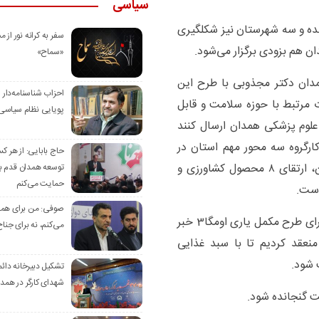
سیاسی
ه و سه شهرستان نیز شکلگیری
سفر به کرانه‌ نور از مس
دان هم بزودی برگزار می‌شود.
«سماح»
دان دکتر مجذوبی با طرح این
احزاب شناسنامه‌دار
ت مرتبط با حوزه سلامت و قابل
پویایی نظام سیاسی‌
 علوم پزشکی همدان ارسال کنند
ارگروه سه محور مهم استان در
حاج بابایی: از هر ک
حوزه بیماران سرطانی، اجرایی کردن سند ملی سالمندان، ارتقای ۸ محصول کشاورزی و
توسعه همدان قدم بر
حمایت می‌کنم
است.
صوفی: من برای همدا
وی از برقراری تعامل با یونیسف در راستای حمایت از اجرای طرح مکمل یاری اومگا3 خبر
می‌کنم، نه برای جناح
 منعقد کردیم تا با سبد غذایی
تشکیل دبیرخانه دائم
شهدای کارگر در همد
ت گنجانده شود.