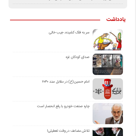
یادداشت
سر به فلک کشیده، جیب خالی
صدای کودکان غزه
امام حسین(ع) در مقابل سند ۲۰۳۰
چاره صنعت خودرو با رفع انحصار است
تلاش مضاعف در وقت تعطیلی!