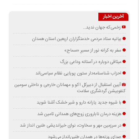
آخرین اخبار
زخمی‌که جهان ندید…
بیانیه ستاد مردمی خدمتگزاران اربعین استان همدان
سفر به کرانه‌ نور از مسیرِ «سماح»
میثاقی دوباره در آستانه‌ وداعی بزرگ
احزاب شناسنامه‌دار ستون پویایی نظام سیاسی‌اند
آیین استقبال از دبیرکل اکو و مهمانان خارجی و داخلی سومین
کنفوبیشن گردشگری سلامت
با شیوه جدید یارانه دارو و شیر خشک آشنا شوید
هزینه درمان ناباروری زوج‌های همدانی تامین شد
در سرزمین مهر و سخاوت، نوای خیراندیشی طنین انداز شد
صدای وزنه‌ها در همدان طنین‌انداز می‌شود