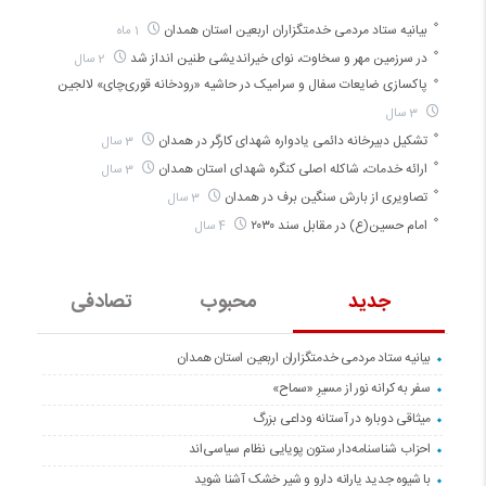
بیانیه ستاد مردمی خدمتگزاران اربعین استان همدان
1 ماه
در سرزمین مهر و سخاوت، نوای خیراندیشی طنین انداز شد
2 سال
پاکسازی ضایعات سفال و سرامیک در حاشیه «رودخانه قوری‌چای» لالجین
3 سال
تشکیل دبیرخانه دائمی یادواره شهدای کارگر در همدان
3 سال
ارائه خدمات، شاکله اصلی کنگره شهدای استان همدان
3 سال
تصاویری از بارش سنگین برف در همدان
3 سال
امام حسین(ع) در مقابل سند ۲۰۳۰
4 سال
جدید
محبوب
تصادفی
بیانیه ستاد مردمی خدمتگزاران اربعین استان همدان
سفر به کرانه‌ نور از مسیرِ «سماح»
میثاقی دوباره در آستانه‌ وداعی بزرگ
احزاب شناسنامه‌دار ستون پویایی نظام سیاسی‌اند
با شیوه جدید یارانه دارو و شیر خشک آشنا شوید