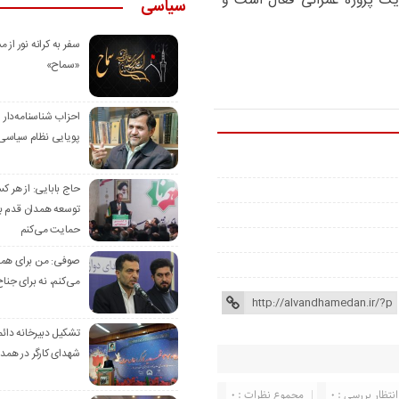
یک پروژه عمرانی فعال است و
سیاسی
سفر به کرانه‌ نور از مس
«سماح»
احزاب شناسنامه‌دار
پویایی نظام سیاسی‌
حاج بابایی: از هر ک
توسعه همدان قدم بر
حمایت می‌کنم
صوفی: من برای همدا
می‌کنم، نه برای جناح
تشکیل دبیرخانه دائم
شهدای کارگر در همد
انتظار بررسی : 0
مجموع نظرات : 0