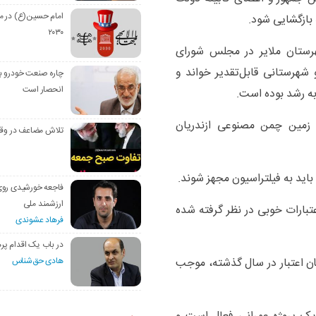
امام حسین(ع) در م
بازگشایی شود.
۲۰۳۰
رستان ملایر در مجلس شورای
شهرستانی قابل‌تقدیر خواند و
چاره صنعت خودرو با
انحصار است
 به رشد بوده است.
ومان از اعتبارات زمین چمن مصنوعی ازندریان
تلاش مضاعف در وق
باید به فیلتراسیون مجهز شوند.
فاجعه خورشیدی رو
ارزشمند ملی
عتبارات خوبی در نظر گرفته شده
فرهاد عشوندی
در باب یک اقدام پره
هادی حق‌شناس
 حدود ۲ هزار میلیارد تومان اعتبار در سال گذشته، موجب