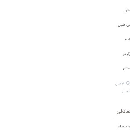
تان
شی طنین
شیه
ر در
ستان
3 سال
ادفی
ان همدان