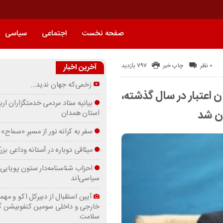
صفحه نخست
اجتماعی
سیاسی
797 بازدید
0 نظر
چاپ خبر
آخرین اخبار
زخمی‌که جهان ندید…
یلیارد تومان اعتبار در سال گذشته،
بیانیه ستاد مردمی خدمتگزاران ارب
ن شد
استان همدان
سفر به کرانه‌ نور از مسیرِ «سماح»
میثاقی دوباره در آستانه‌ وداعی بز
احزاب شناسنامه‌دار ستون پویایی 
سیاسی‌اند
آیین استقبال از دبیرکل اکو و مهما
خارجی و داخلی سومین کنفوبیشن 
سلامت