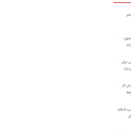
یرِ
 ستون
اند
س برای
دارد،
ن کار
‌ها
ی یادواره
ان