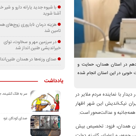
با شیوه جدید یارانه دارو و شیر
آشنا شوید
هزینه درمان ناباروری زوج‌های هم
تامین شد
در سرزمین مهر و سخاوت، نوای
خیراندیشی طنین انداز شد
صدای وزنه‌ها در همدان طنین‌اندا
زدهم در استان همدان، حمایت و
ت خوبی در این استان انجام شده
یادداشت
دیدار با نماینده مردم ملایر در
سر به فلک کشیده، 
ان نیک‌اندیش این شهر اظهار
همه‌جانبه و عدالت‌محور است.
صدای کودکان غزه
ستان همدان، فزود: تخصیص بیش
ئیس‌ جمهور و اعضای کابینه دولت