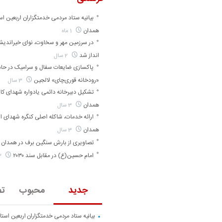
بیانیه ستاد مردمی خدمتگزاران اربعین اس
همدان
1 ماه
در سرزمین مهر و سخاوت، نوای خیراندی
انداز شد
2 سال
پاکسازی ضایعات سفال و سرامیک در حا
«رودخانه قوری‌چای» لالجین
3 سال
تشکیل دبیرخانه دائمی یادواره شهدای کارگ
همدان
3 سال
ارائه خدمات، شاکله اصلی کنگره شهدای ا
همدان
3 سال
تصاویری از بارش سنگین برف در همدان
امام حسین(ع) در مقابل سند ۲۰۳۰
3 سال
جدید
محبوب
تص
بیانیه ستاد مردمی خدمتگزاران اربعین است