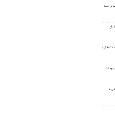
قابل سند
 رفع
ت تعطیلی!
ی نیمکت
زینه