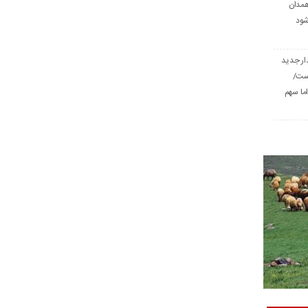
همدان
شود
ار جدید
است/
ا سهم