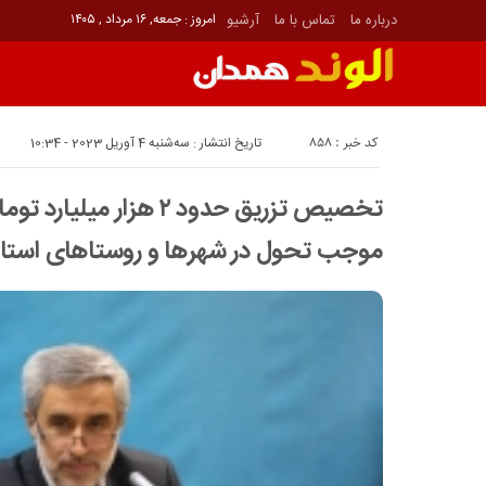
درباره ما
تماس با ما
آرشیو
امروز : جمعه, ۱۶ مرداد , ۱۴۰۵
کد خبر : 858
تاریخ انتشار : سه‌شنبه 4 آوریل 2023 - 10:34
تخصیص تزریق حدود ۲ هزار م
موجب تحول در شهرها و روستاهای استا