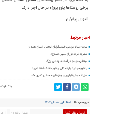
به گفته وی، در تمام روستاهای استان همدان حداقل 
برخی روستاها پنج پروژه در حال اجرا دارند.
انتهای پیام/ م
اخبار مرتبط
بیانیه ستاد مردمی خدمتگزاران اربعین استان همدان
سفر به کرانه‌ نور از مسیرِ «سماح»
میثاقی دوباره در آستانه‌ وداعی بزرگ
با شیوه جدید یارانه دارو و شیر خشک آشنا شوید
هزینه درمان ناباروری زوج‌های همدانی تامین شد
لینک کوتاه
برچسب ها :
استانداری همدان 1402
ارسال نظر شما
انتشار یافته : 0
در 