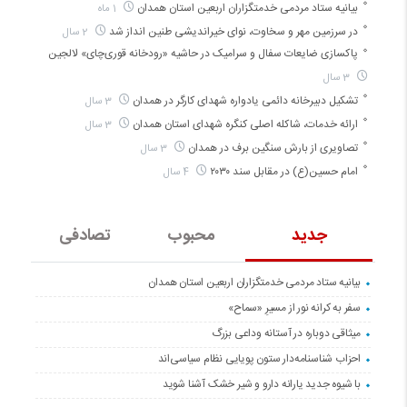
بیانیه ستاد مردمی خدمتگزاران اربعین استان همدان
1 ماه
در سرزمین مهر و سخاوت، نوای خیراندیشی طنین انداز شد
2 سال
پاکسازی ضایعات سفال و سرامیک در حاشیه «رودخانه قوری‌چای» لالجین
3 سال
تشکیل دبیرخانه دائمی یادواره شهدای کارگر در همدان
3 سال
ارائه خدمات، شاکله اصلی کنگره شهدای استان همدان
3 سال
تصاویری از بارش سنگین برف در همدان
3 سال
امام حسین(ع) در مقابل سند ۲۰۳۰
4 سال
جدید
محبوب
تصادفی
بیانیه ستاد مردمی خدمتگزاران اربعین استان همدان
سفر به کرانه‌ نور از مسیرِ «سماح»
میثاقی دوباره در آستانه‌ وداعی بزرگ
احزاب شناسنامه‌دار ستون پویایی نظام سیاسی‌اند
با شیوه جدید یارانه دارو و شیر خشک آشنا شوید