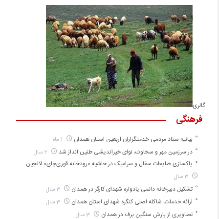
گالری
فرهنگی
بیانیه ستاد مردمی خدمتگزاران اربعین استان همدان
1 ماه
در سرزمین مهر و سخاوت، نوای خیراندیشی طنین انداز شد
2 سال
پاکسازی ضایعات سفال و سرامیک در حاشیه «رودخانه قوری‌چای» لالجین
3 سال
تشکیل دبیرخانه دائمی یادواره شهدای کارگر در همدان
3 سال
ارائه خدمات، شاکله اصلی کنگره شهدای استان همدان
3 سال
تصاویری از بارش سنگین برف در همدان
3 سال