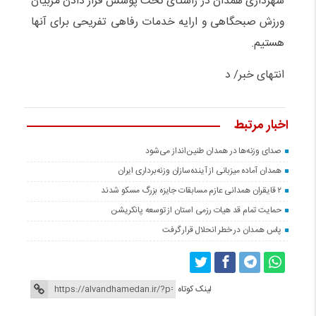
شهرداری همدان در راستای تحت پوشش قرار دادن مربیان
ورزش صبحگاهی و ارایه خدمات رفاهی تفریحی برای آنها
هستیم.
انتهای خبر/ د
اخبار مرتبط
صدای وزنه‌ها در همدان طنین‌انداز می‌شود
همدان آماده میزبانی از آینده‌سازان وزنه‌برداری ایران
۲ قایقران همدانی عازم مسابقات جایزه بزرگ مسکو شدند
حمایت تمام قد هیات رزمی استان از توسعه پانکریشن
پاس همدان در خطر انحلال قرار گرفت
لینک کوتاه