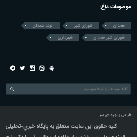
موضوعات داغ:
همدان
شورای شهر
الوند همدان
شورای شهر همدان
شهرداری
طراحی و تولید
دی تمز
کليه حقوق اين سايت متعلق به پایگاه خبري-تحليلي