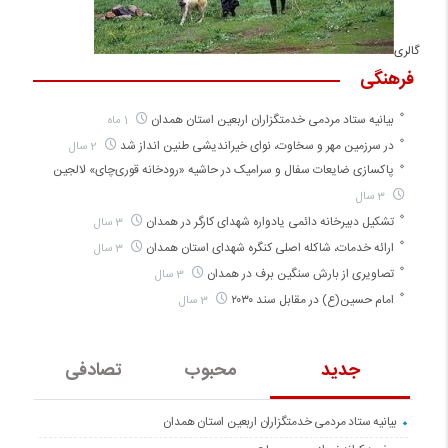
گالری
فرهنگی
بیانیه ستاد مردمی خدمتگزاران اربعین استان همدان
1 ماه
در سرزمین مهر و سخاوت، نوای خیراندیشی طنین انداز شد
2 سال
پاکسازی ضایعات سفال و سرامیک در حاشیه «رودخانه قوری‌چای» لالجین
3 سال
تشکیل دبیرخانه دائمی یادواره شهدای کارگر در همدان
3 سال
ارائه خدمات، شاکله اصلی کنگره شهدای استان همدان
3 سال
تصاویری از بارش سنگین برف در همدان
3 سال
امام حسین(ع) در مقابل سند ۲۰۳۰
3 سال
جدید
محبوب
تصادفی
بیانیه ستاد مردمی خدمتگزاران اربعین استان همدان