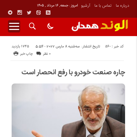
درباره ما
تماس با ما
آرشیو
امروز : جمعه, ۱۶ مرداد , ۱۴۰۵
کد خبر : 560
1745 بازدید
تاریخ انتشار : سه‌شنبه 8 مارس 2022 - 5:54
0 نظر
چاپ خبر
چاره صنعت خودرو با رفع انحصار است