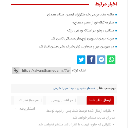
اخبار مرتبط
بیانیه ستاد مردمی خدمتگزاران اربعین استان همدان
سفر به کرانه‌ نور از مسیرِ «سماح»
میثاقی دوباره در آستانه‌ وداعی بزرگ
هزینه درمان ناباروری زوج‌های همدانی تامین شد
در سرزمین مهر و سخاوت، نوای خیراندیشی طنین انداز شد
لینک کوتاه
برچسب ها :
انحصار
،
خودرو
،
عبدالمجید شیخی
ارسال نظر شما
در انتظار بررسی : 0
مجموع نظرات : 0
انتشار یافته : 0
نظرات ارسال شده توسط شما، پس از تایید توسط
مدیران سایت منتشر خواهد شد.
نظراتی که حاوی تهمت یا افترا باشد منتشر نخواهد شد.