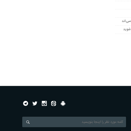
سی‌اند
 شوید