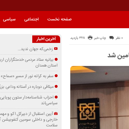
صفحه نخست
اجتماعی
سیاسی
328 بازدید
0 نظر
چاپ خبر
آخرین اخبار
زخمی‌که جهان ندید…
امین شد
بیانیه ستاد مردمی خدمتگزاران ارب
استان همدان
سفر به کرانه‌ نور از مسیرِ «سماح»
میثاقی دوباره در آستانه‌ وداعی بز
احزاب شناسنامه‌دار ستون پویایی 
سیاسی‌اند
آیین استقبال از دبیرکل اکو و مهما
خارجی و داخلی سومین کنفوبیشن 
سلامت