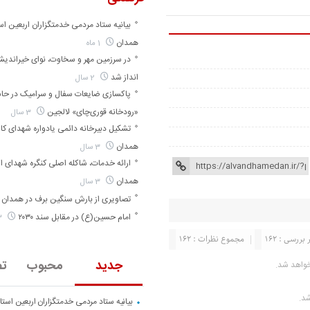
بیانیه ستاد مردمی خدمتگزاران اربعین اس
همدان
1 ماه
در سرزمین مهر و سخاوت، نوای خیراندی
انداز شد
2 سال
پاکسازی ضایعات سفال و سرامیک در حا
«رودخانه قوری‌چای» لالجین
3 سال
تشکیل دبیرخانه دائمی یادواره شهدای کارگ
همدان
3 سال
ارائه خدمات، شاکله اصلی کنگره شهدای ا
همدان
3 سال
تصاویری از بارش سنگین برف در همدان
امام حسین(ع) در مقابل سند ۲۰۳۰
3 سال
بررسی : 162
مجموع نظرات : 162
جدید
محبوب
تص
خواهد شد.
شد.
بیانیه ستاد مردمی خدمتگزاران اربعین است