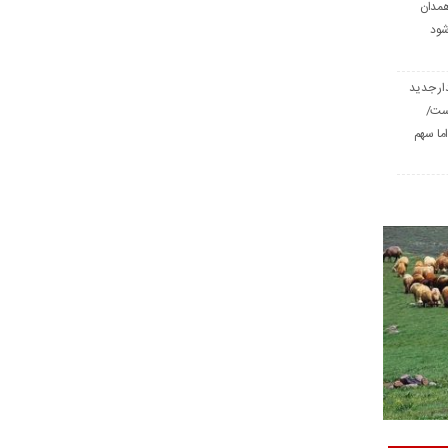
همدان
شود
ار جدید
است/
ا سهم