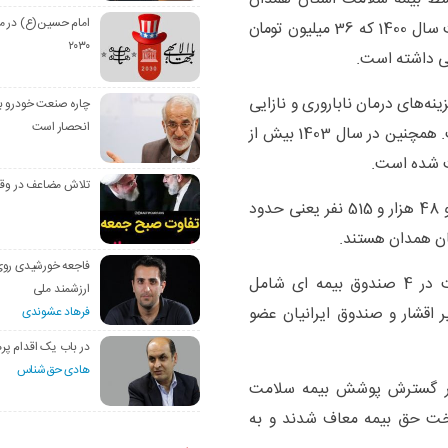
امام حسین(ع) در م
پرداخت شده است، گفت: این رقم در مقایسه با پرداخت سال 1400 که 36 میلیون تومان
۲۰۳۰
 میلیارد ریال برای هزینه‌های درمان ناباروری و نازایی
چاره صنعت خودرو با
انحصار است
یک هزار و 597 زوج نابارور در استان پرداخت شده است. همچنین در سال 1403 بیش از
تلاش مضاعف در وق
وی اظهار داشت: هم اکنون جمعیتی بالغ بر یک میلیون و 48 هزار و 515 نفر یعنی حدود
فاجعه خورشیدی رو
مدیرکل بیمه سلامت استان همدان گفت: این جمعیت در 4 صندوق بیمه ای شامل
ارزشمند ملی
اقشار و صندوق ایرانیان عضو
فرهاد عشوندی
در باب یک اقدام پره
هادی حق‌شناس
: در مرداد ماه سال 1402 به منظور گسترش پوشش بیمه سلامت
آمدی از پرداخت حق بیمه معاف شدند و به