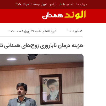
درباره ما
تماس با ما
آرشیو
امروز : جمعه, ۱۶ مرداد , ۱۴۰۵
کد خبر : 1060
تاریخ انتشار : شنبه 26 آوریل 2025 - 12:32
هزینه درمان ناباروری زوج‌های همدانی ت