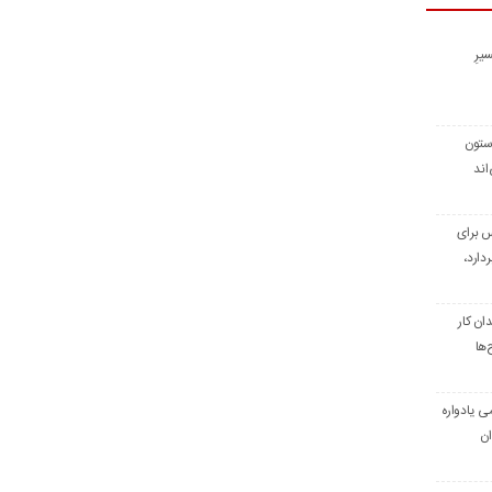
یرِ
 ستون
اند
س برای
دارد،
ن کار
‌ها
ی یادواره
ان