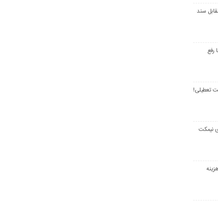
قابل سند
 رفع
ت تعطیلی!
ی نیمکت
زینه