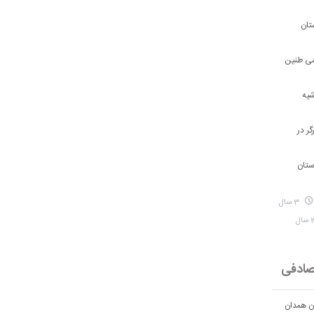
تان
شی طنین
شیه
ر در
ستان
3 سال
ادفی
ان همدان