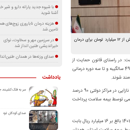
با شیوه جدید یارانه دارو و شیر
آشنا شوید
هزینه درمان ناباروری زوج‌های هم
تامین شد
مدیرکل بیمه سلامت استان همدان گفت: در سال گذشته بیش از ۱۲ میلیارد تومان برای درمان
در سرزمین مهر و سخاوت، نوای
خیراندیشی طنین انداز شد
صدای وزنه‌ها در همدان طنین‌اندا
فت: در راستای قانون حمایت از
خانواده و جوانی جمعیت زوجین نابارور می‌توانند تا سن 49 سالگیبه و تا سه دوره درمانی
یادداشت
‌مند شوند.
وی تصریح کرد: در خصوص هزینه‌های درمان ناباروری و نازایی در مراکز دولتی 90 درصد
سر به فلک کشیده، 
70 درصد تعرفه خصوصی توسط بیمه سلامت پرداخت
صدای کودکان غزه
مدیرکل بیمه سلامت استان همدان با بیان اینکه در سال 1401 بالغ بر 16 میلیارد ریال بابت
اباروری 712 زوج نابارور توسط بیمه سلامت استان همدان