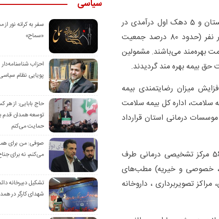
سیاسی
وی افزود: با احتساب جمعیت بیمه شدگان روستایی استان و 5 دهک اول درآمدی در
سفر به کرانه‌ نور از مس
صندوق ایرانیان، هم اکنون جمعیتی بیش از 850 هزار نفر (حدود 80 درصد جمعیت
«سماح»
ت بهره‌مند می‌باشند. مشمولین
احزاب شناسنامه‌دار
پویایی نظام سیاسی‌
زایش میزان رضایتمندی بیمه
لامت، اداره کل بیمه سلامت
حاج بابایی: از هر ک
توسعه همدان قدم بر
 موسسات درمانی استان قرارداد
حمایت می‌کنم
صوفی: من برای همدا
نیاستی افزود: هم اکنون این اداره کل با یک هزار و 56 مرکز تشخیصی درمانی طرف
می‌کنم، نه برای جناح
تی، خصوصی و خیریه) مطب‌های
اکز تصویربرداری ، داروخانه
تشکیل دبیرخانه دائم
شهدای کارگر در همد