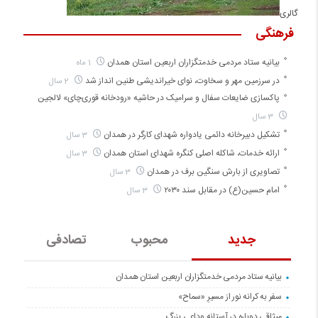
گالری
فرهنگی
بیانیه ستاد مردمی خدمتگزاران اربعین استان همدان
1 ماه
در سرزمین مهر و سخاوت، نوای خیراندیشی طنین انداز شد
2 سال
پاکسازی ضایعات سفال و سرامیک در حاشیه «رودخانه قوری‌چای» لالجین
3 سال
تشکیل دبیرخانه دائمی یادواره شهدای کارگر در همدان
3 سال
ارائه خدمات، شاکله اصلی کنگره شهدای استان همدان
3 سال
تصاویری از بارش سنگین برف در همدان
3 سال
امام حسین(ع) در مقابل سند ۲۰۳۰
3 سال
جدید
محبوب
تصادفی
بیانیه ستاد مردمی خدمتگزاران اربعین استان همدان
سفر به کرانه‌ نور از مسیرِ «سماح»
میثاقی دوباره در آستانه‌ وداعی بزرگ