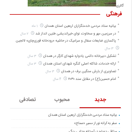
گالری
فرهنگی
بیانیه ستاد مردمی خدمتگزاران اربعین استان همدان
1 ماه
در سرزمین مهر و سخاوت، نوای خیراندیشی طنین انداز شد
2 سال
پاکسازی ضایعات سفال و سرامیک در حاشیه «رودخانه قوری‌چای» لالجین
3 سال
تشکیل دبیرخانه دائمی یادواره شهدای کارگر در همدان
3 سال
ارائه خدمات، شاکله اصلی کنگره شهدای استان همدان
3 سال
تصاویری از بارش سنگین برف در همدان
3 سال
امام حسین(ع) در مقابل سند ۲۰۳۰
4 سال
جدید
محبوب
تصادفی
بیانیه ستاد مردمی خدمتگزاران اربعین استان همدان
سفر به کرانه‌ نور از مسیرِ «سماح»
میثاقی دوباره در آستانه‌ وداعی بزرگ