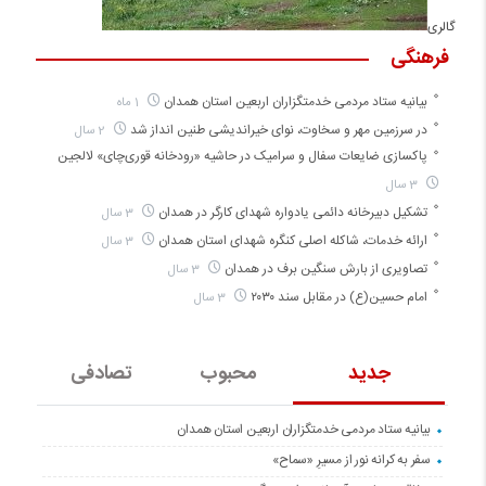
گالری
فرهنگی
بیانیه ستاد مردمی خدمتگزاران اربعین استان همدان
1 ماه
در سرزمین مهر و سخاوت، نوای خیراندیشی طنین انداز شد
2 سال
پاکسازی ضایعات سفال و سرامیک در حاشیه «رودخانه قوری‌چای» لالجین
3 سال
تشکیل دبیرخانه دائمی یادواره شهدای کارگر در همدان
3 سال
ارائه خدمات، شاکله اصلی کنگره شهدای استان همدان
3 سال
تصاویری از بارش سنگین برف در همدان
3 سال
امام حسین(ع) در مقابل سند ۲۰۳۰
3 سال
جدید
محبوب
تصادفی
بیانیه ستاد مردمی خدمتگزاران اربعین استان همدان
سفر به کرانه‌ نور از مسیرِ «سماح»