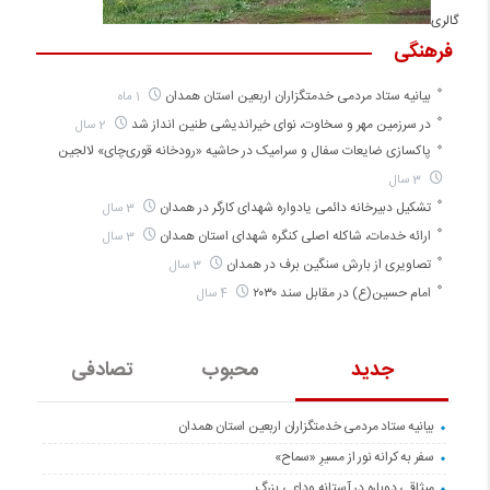
گالری
فرهنگی
بیانیه ستاد مردمی خدمتگزاران اربعین استان همدان
1 ماه
در سرزمین مهر و سخاوت، نوای خیراندیشی طنین انداز شد
2 سال
پاکسازی ضایعات سفال و سرامیک در حاشیه «رودخانه قوری‌چای» لالجین
3 سال
تشکیل دبیرخانه دائمی یادواره شهدای کارگر در همدان
3 سال
ارائه خدمات، شاکله اصلی کنگره شهدای استان همدان
3 سال
تصاویری از بارش سنگین برف در همدان
3 سال
امام حسین(ع) در مقابل سند ۲۰۳۰
4 سال
جدید
محبوب
تصادفی
بیانیه ستاد مردمی خدمتگزاران اربعین استان همدان
سفر به کرانه‌ نور از مسیرِ «سماح»
میثاقی دوباره در آستانه‌ وداعی بزرگ