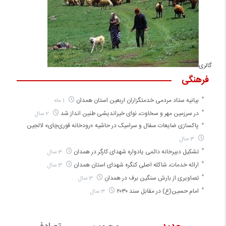
گالری
فرهنگی
بیانیه ستاد مردمی خدمتگزاران اربعین استان همدان
1 ماه
در سرزمین مهر و سخاوت، نوای خیراندیشی طنین انداز شد
2 سال
پاکسازی ضایعات سفال و سرامیک در حاشیه «رودخانه قوری‌چای» لالجین
3 سال
تشکیل دبیرخانه دائمی یادواره شهدای کارگر در همدان
3 سال
ارائه خدمات، شاکله اصلی کنگره شهدای استان همدان
3 سال
تصاویری از بارش سنگین برف در همدان
3 سال
امام حسین(ع) در مقابل سند ۲۰۳۰
3 سال