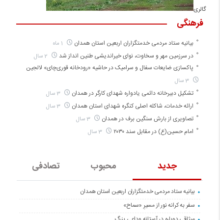
گالری
فرهنگی
بیانیه ستاد مردمی خدمتگزاران اربعین استان همدان
1 ماه
در سرزمین مهر و سخاوت، نوای خیراندیشی طنین انداز شد
2 سال
پاکسازی ضایعات سفال و سرامیک در حاشیه «رودخانه قوری‌چای» لالجین
3 سال
تشکیل دبیرخانه دائمی یادواره شهدای کارگر در همدان
3 سال
ارائه خدمات، شاکله اصلی کنگره شهدای استان همدان
3 سال
تصاویری از بارش سنگین برف در همدان
3 سال
امام حسین(ع) در مقابل سند ۲۰۳۰
3 سال
جدید
محبوب
تصادفی
بیانیه ستاد مردمی خدمتگزاران اربعین استان همدان
سفر به کرانه‌ نور از مسیرِ «سماح»
میثاقی دوباره در آستانه‌ وداعی بزرگ