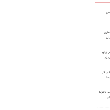
یرِ
 ستون
اند
س برای
دارد،
ن کار
‌ها
ی یادواره
ان