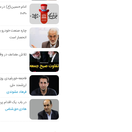
امام حسین(ع) در م
۲۰۳۰
چاره صنعت خودرو با
انحصار است
تلاش مضاعف در وق
فاجعه خورشیدی رو
ارزشمند ملی
فرهاد عشوندی
در باب یک اقدام پره
هادی حق‌شناس