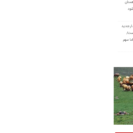
همدان
شود
ار جدید
است/
ا سهم