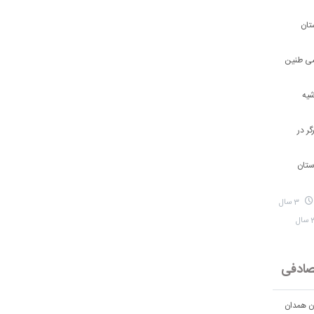
تان
شی طنین
شیه
ر در
ستان
3 سال
ادفی
ان همدان