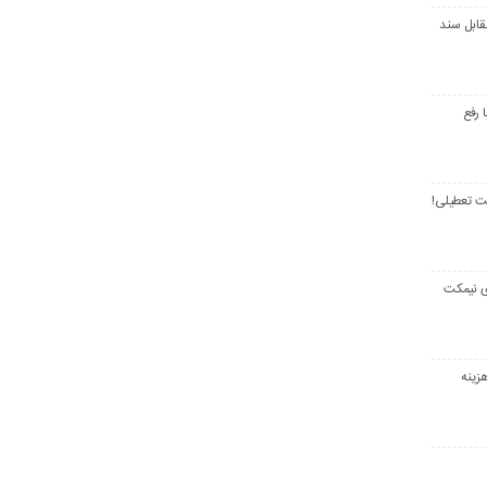
قابل سند
 رفع
ت تعطیلی!
ی نیمکت
زینه