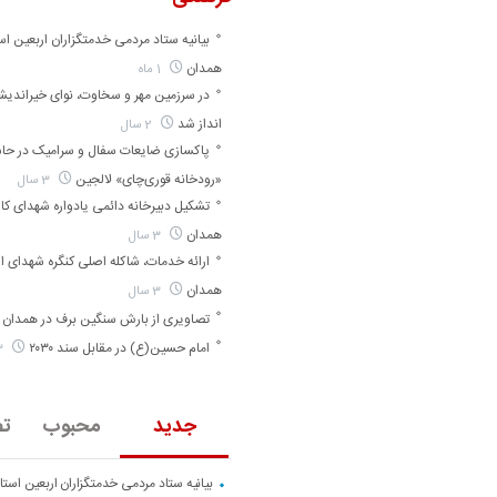
بیانیه ستاد مردمی خدمتگزاران اربعین اس
همدان
1 ماه
در سرزمین مهر و سخاوت، نوای خیراندی
انداز شد
2 سال
پاکسازی ضایعات سفال و سرامیک در حا
«رودخانه قوری‌چای» لالجین
3 سال
تشکیل دبیرخانه دائمی یادواره شهدای کارگ
همدان
3 سال
ارائه خدمات، شاکله اصلی کنگره شهدای ا
همدان
3 سال
تصاویری از بارش سنگین برف در همدان
امام حسین(ع) در مقابل سند ۲۰۳۰
3 سال
جدید
محبوب
تص
بیانیه ستاد مردمی خدمتگزاران اربعین است