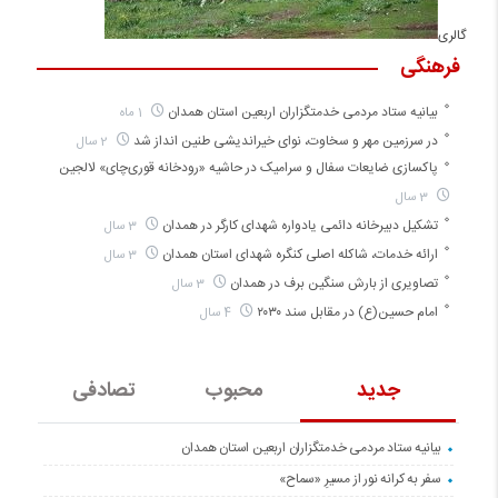
گالری
فرهنگی
بیانیه ستاد مردمی خدمتگزاران اربعین استان همدان
1 ماه
در سرزمین مهر و سخاوت، نوای خیراندیشی طنین انداز شد
2 سال
پاکسازی ضایعات سفال و سرامیک در حاشیه «رودخانه قوری‌چای» لالجین
3 سال
تشکیل دبیرخانه دائمی یادواره شهدای کارگر در همدان
3 سال
ارائه خدمات، شاکله اصلی کنگره شهدای استان همدان
3 سال
تصاویری از بارش سنگین برف در همدان
3 سال
امام حسین(ع) در مقابل سند ۲۰۳۰
4 سال
جدید
محبوب
تصادفی
بیانیه ستاد مردمی خدمتگزاران اربعین استان همدان
سفر به کرانه‌ نور از مسیرِ «سماح»