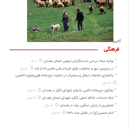
گالری
فرهنگی
بیانیه ستاد مردمی خدمتگزاران اربعین استان همدان
1 ماه
در سرزمین مهر و سخاوت، نوای خیراندیشی طنین انداز شد
2 سال
پاکسازی ضایعات سفال و سرامیک در حاشیه «رودخانه قوری‌چای» لالجین
3 سال
تشکیل دبیرخانه دائمی یادواره شهدای کارگر در همدان
3 سال
ارائه خدمات، شاکله اصلی کنگره شهدای استان همدان
3 سال
تصاویری از بارش سنگین برف در همدان
3 سال
امام حسین(ع) در مقابل سند ۲۰۳۰
3 سال