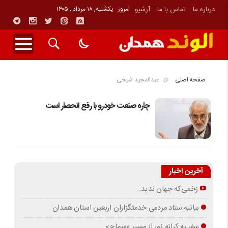
درباره ما
تماس با ما
آرشیو
امروز : یکشنبه, ۱۸ مرداد , ۱۴۰۵
صفحه اصلی
عبدالمجید شیخی
چاره صنعت خودرو با رفع انحصار است
آخرین اخبار
زخمی‌که جهان ندید…
بیانیه ستاد مردمی خدمتگزاران اربعین استان همدان
سفر به کرانه‌ نور از مسیرِ «سماح»