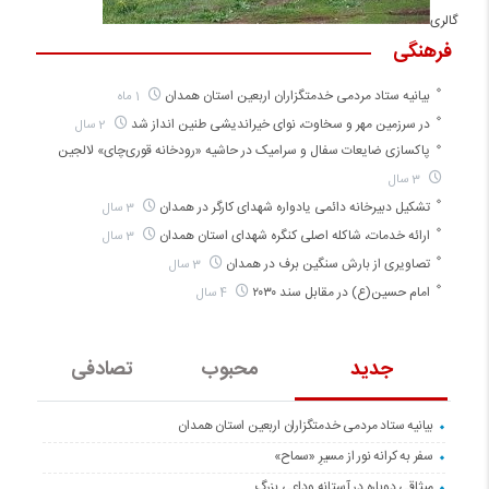
گالری
فرهنگی
بیانیه ستاد مردمی خدمتگزاران اربعین استان همدان
1 ماه
در سرزمین مهر و سخاوت، نوای خیراندیشی طنین انداز شد
2 سال
پاکسازی ضایعات سفال و سرامیک در حاشیه «رودخانه قوری‌چای» لالجین
3 سال
تشکیل دبیرخانه دائمی یادواره شهدای کارگر در همدان
3 سال
ارائه خدمات، شاکله اصلی کنگره شهدای استان همدان
3 سال
تصاویری از بارش سنگین برف در همدان
3 سال
امام حسین(ع) در مقابل سند ۲۰۳۰
4 سال
جدید
محبوب
تصادفی
بیانیه ستاد مردمی خدمتگزاران اربعین استان همدان
سفر به کرانه‌ نور از مسیرِ «سماح»
میثاقی دوباره در آستانه‌ وداعی بزرگ