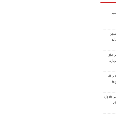
یرِ
 ستون
اند
س برای
دارد،
ن کار
‌ها
ی یادواره
ان