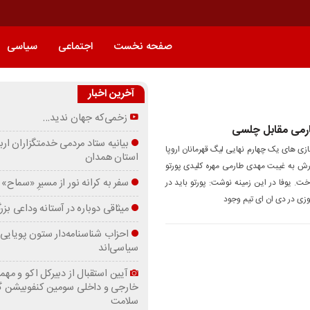
صفحه نخست
اجتماعی
سیاسی
آخرین اخبار
زخمی‌که جهان ندید…
ارمی مقابل چلسی
بیانیه ستاد مردمی خدمتگزاران ارب
بازی های یک چهارم نهایی لیگ قهرمانان اروپا
استان همدان
رش به غیبت مهدی طارمی مهره کلیدی پورتو
سفر به کرانه‌ نور از مسیرِ «سماح»
. یوفا در این زمینه نوشت: پورتو باید در
زی در دی ان ای تیم وجود
میثاقی دوباره در آستانه‌ وداعی بز
احزاب شناسنامه‌دار ستون پویایی 
سیاسی‌اند
آیین استقبال از دبیرکل اکو و مهما
خارجی و داخلی سومین کنفوبیشن 
سلامت