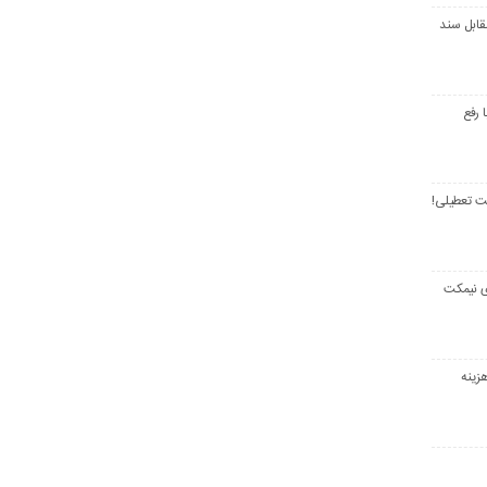
قابل سند
 رفع
ت تعطیلی!
ی نیمکت
زینه