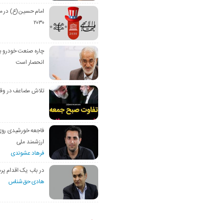
امام حسین(ع) در م
۲۰۳۰
چاره صنعت خودرو با
انحصار است
تلاش مضاعف در وق
فاجعه خورشیدی رو
ارزشمند ملی
فرهاد عشوندی
در باب یک اقدام پره
هادی حق‌شناس