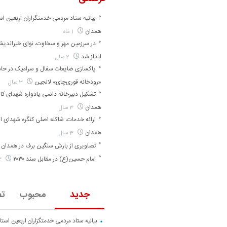
بیانیه ستاد مردمی خدمتگزاران اربعین اس
همدان
1 ماه
در سرزمین مهر و سخاوت، نوای خیراندی
انداز شد
2 سال
پاکسازی ضایعات سفال و سرامیک در حا
«رودخانه قوری‌چای» لالجین
3 سال
تشکیل دبیرخانه دائمی یادواره شهدای کارگ
همدان
3 سال
ارائه خدمات، شاکله اصلی کنگره شهدای ا
همدان
3 سال
تصاویری از بارش سنگین برف در همدان
امام حسین(ع) در مقابل سند ۲۰۳۰
3 سال
جدید
محبوب
تص
بیانیه ستاد مردمی خدمتگزاران اربعین است