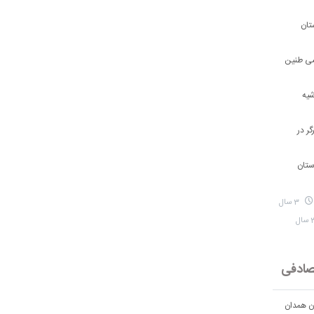
تان
شی طنین
شیه
ر در
ستان
3 سال
ادفی
ان همدان