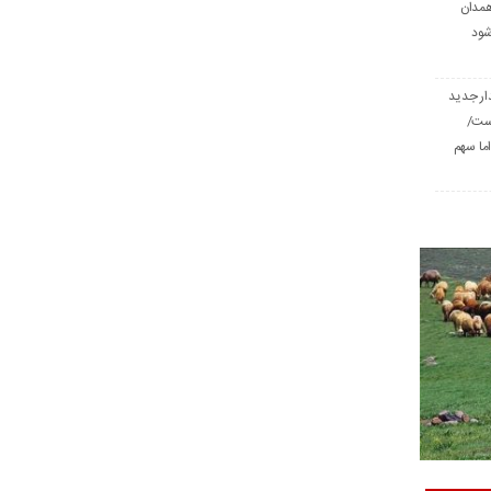
همدان
شود
ار جدید
است/
ا سهم