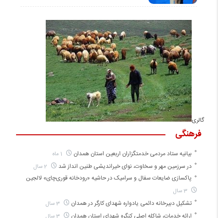
گالری
فرهنگی
بیانیه ستاد مردمی خدمتگزاران اربعین استان همدان
1 ماه
در سرزمین مهر و سخاوت، نوای خیراندیشی طنین انداز شد
2 سال
پاکسازی ضایعات سفال و سرامیک در حاشیه «رودخانه قوری‌چای» لالجین
3 سال
تشکیل دبیرخانه دائمی یادواره شهدای کارگر در همدان
3 سال
ارائه خدمات، شاکله اصلی کنگره شهدای استان همدان
3 سال