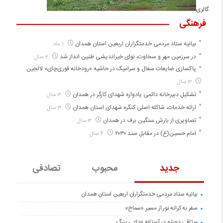
گالری
فرهنگی
بیانیه ستاد مردمی خدمتگزاران اربعین استان همدان
1 ماه
در سرزمین مهر و سخاوت، نوای خیراندیشی طنین انداز شد
2 سال
پاکسازی ضایعات سفال و سرامیک در حاشیه «رودخانه قوری‌چای» لالجین
3 سال
تشکیل دبیرخانه دائمی یادواره شهدای کارگر در همدان
3 سال
ارائه خدمات، شاکله اصلی کنگره شهدای استان همدان
3 سال
تصاویری از بارش سنگین برف در همدان
3 سال
امام حسین(ع) در مقابل سند ۲۰۳۰
4 سال
جدید
محبوب
تصادفی
بیانیه ستاد مردمی خدمتگزاران اربعین استان همدان
سفر به کرانه‌ نور از مسیرِ «سماح»
میثاقی دوباره در آستانه‌ وداعی بزرگ