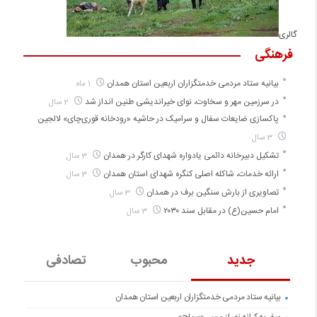
گالری
فرهنگی
بیانیه ستاد مردمی خدمتگزاران اربعین استان همدان
1 ماه
در سرزمین مهر و سخاوت، نوای خیراندیشی طنین انداز شد
2 سال
پاکسازی ضایعات سفال و سرامیک در حاشیه «رودخانه قوری‌چای» لالجین
3 سال
تشکیل دبیرخانه دائمی یادواره شهدای کارگر در همدان
3 سال
ارائه خدمات، شاکله اصلی کنگره شهدای استان همدان
3 سال
تصاویری از بارش سنگین برف در همدان
3 سال
امام حسین(ع) در مقابل سند ۲۰۳۰
3 سال
جدید
محبوب
تصادفی
بیانیه ستاد مردمی خدمتگزاران اربعین استان همدان