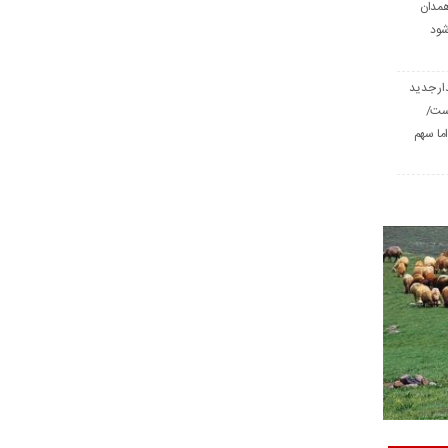
همدان
شود
ار جدید
است/
ا سهم