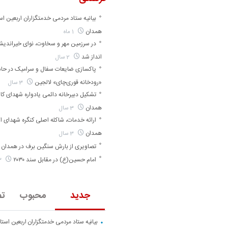
بیانیه ستاد مردمی خدمتگزاران اربعین اس
همدان
1 ماه
در سرزمین مهر و سخاوت، نوای خیراندی
انداز شد
2 سال
پاکسازی ضایعات سفال و سرامیک در حا
«رودخانه قوری‌چای» لالجین
3 سال
تشکیل دبیرخانه دائمی یادواره شهدای کارگ
همدان
3 سال
ارائه خدمات، شاکله اصلی کنگره شهدای ا
همدان
3 سال
تصاویری از بارش سنگین برف در همدان
امام حسین(ع) در مقابل سند ۲۰۳۰
3 سال
جدید
محبوب
تص
بیانیه ستاد مردمی خدمتگزاران اربعین است