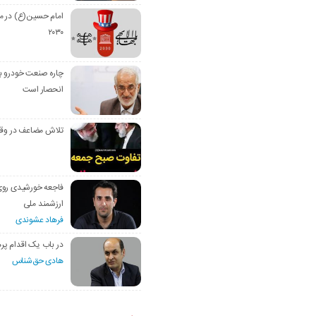
امام حسین(ع) در م
۲۰۳۰
چاره صنعت خودرو با
انحصار است
تلاش مضاعف در وق
فاجعه خورشیدی رو
ارزشمند ملی
فرهاد عشوندی
در باب یک اقدام پره
هادی حق‌شناس