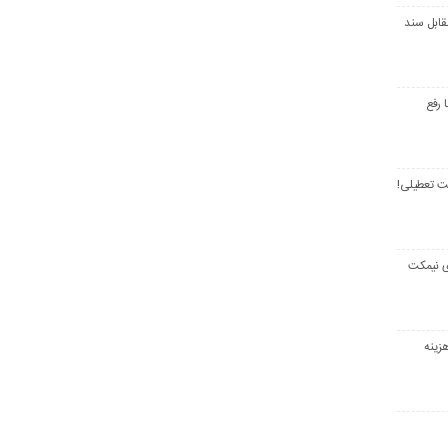
قابل سند
 رفع
ت تعطیلی!
ی نیمکت
زینه