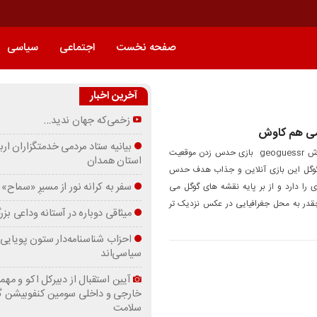
صفحه نخست
اجتماعی
سیاسی
آخرین اخبار
زخمی‌که جهان ندید…
بیانیه ستاد مردمی خدمتگزاران ارب
الوند خبر -هم سرگرمی هم کاوش geoguessr بازی حدس زدن موقعیت
استان همدان
گوگل این بازی آنلاین و جذاب هدف حدس
سفر به کرانه‌ نور از مسیرِ «سماح»
 را دارد و از بر پایه نقشه های گوگل می
چقدر به محل جغرافیایی در عکس نزدیک تر
میثاقی دوباره در آستانه‌ وداعی بز
احزاب شناسنامه‌دار ستون پویایی 
سیاسی‌اند
آیین استقبال از دبیرکل اکو و مهما
خارجی و داخلی سومین کنفوبیشن 
سلامت