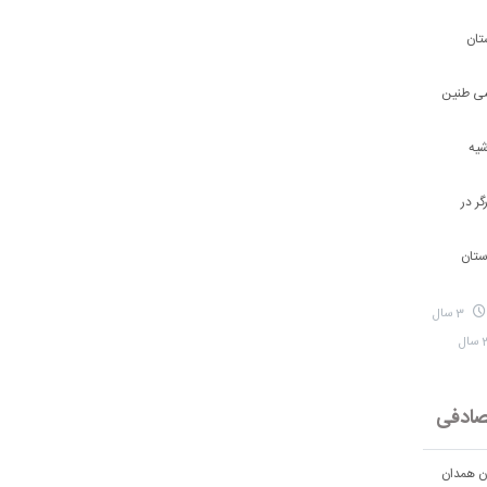
تان
شی طنین
شیه
ر در
ستان
3 سال
ادفی
ان همدان