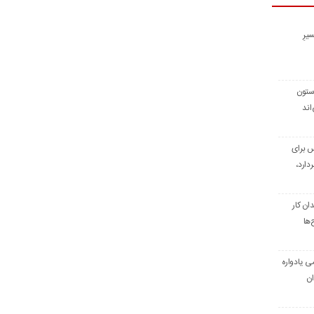
یرِ
 ستون
اند
س برای
دارد،
ن کار
‌ها
ی یادواره
ان