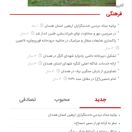
گالری
فرهنگی
بیانیه ستاد مردمی خدمتگزاران اربعین استان همدان
1 ماه
در سرزمین مهر و سخاوت، نوای خیراندیشی طنین انداز شد
2 سال
پاکسازی ضایعات سفال و سرامیک در حاشیه «رودخانه قوری‌چای» لالجین
3 سال
تشکیل دبیرخانه دائمی یادواره شهدای کارگر در همدان
3 سال
ارائه خدمات، شاکله اصلی کنگره شهدای استان همدان
3 سال
تصاویری از بارش سنگین برف در همدان
3 سال
امام حسین(ع) در مقابل سند ۲۰۳۰
3 سال
جدید
محبوب
تصادفی
بیانیه ستاد مردمی خدمتگزاران اربعین استان همدان
سفر به کرانه‌ نور از مسیرِ «سماح»
میثاقی دوباره در آستانه‌ وداعی بزرگ