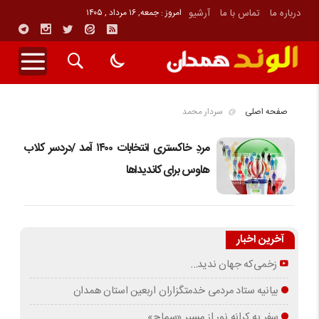
درباره ما
تماس با ما
آرشیو
امروز : جمعه, ۱۶ مرداد , ۱۴۰۵
صفحه اصلی
سردار محمد
مردِ خاکستری انتخابات ۱۴۰۰ آمد /دردسر کلاب
هاوس برای کاندیداها
آخرین اخبار
زخمی‌که جهان ندید…
بیانیه ستاد مردمی خدمتگزاران اربعین استان همدان
سفر به کرانه‌ نور از مسیرِ «سماح»