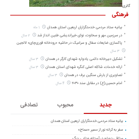
گالری
فرهنگی
بیانیه ستاد مردمی خدمتگزاران اربعین استان همدان
1 ماه
در سرزمین مهر و سخاوت، نوای خیراندیشی طنین انداز شد
2 سال
پاکسازی ضایعات سفال و سرامیک در حاشیه «رودخانه قوری‌چای» لالجین
3 سال
تشکیل دبیرخانه دائمی یادواره شهدای کارگر در همدان
3 سال
ارائه خدمات، شاکله اصلی کنگره شهدای استان همدان
3 سال
تصاویری از بارش سنگین برف در همدان
3 سال
امام حسین(ع) در مقابل سند ۲۰۳۰
4 سال
جدید
محبوب
تصادفی
بیانیه ستاد مردمی خدمتگزاران اربعین استان همدان
سفر به کرانه‌ نور از مسیرِ «سماح»
میثاقی دوباره در آستانه‌ وداعی بزرگ