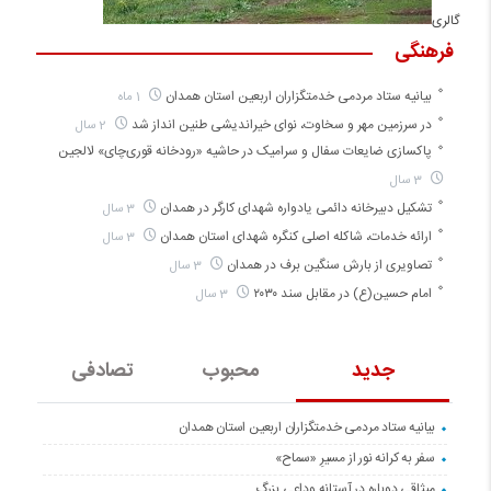
گالری
فرهنگی
بیانیه ستاد مردمی خدمتگزاران اربعین استان همدان
1 ماه
در سرزمین مهر و سخاوت، نوای خیراندیشی طنین انداز شد
2 سال
پاکسازی ضایعات سفال و سرامیک در حاشیه «رودخانه قوری‌چای» لالجین
3 سال
تشکیل دبیرخانه دائمی یادواره شهدای کارگر در همدان
3 سال
ارائه خدمات، شاکله اصلی کنگره شهدای استان همدان
3 سال
تصاویری از بارش سنگین برف در همدان
3 سال
امام حسین(ع) در مقابل سند ۲۰۳۰
3 سال
جدید
محبوب
تصادفی
بیانیه ستاد مردمی خدمتگزاران اربعین استان همدان
سفر به کرانه‌ نور از مسیرِ «سماح»
میثاقی دوباره در آستانه‌ وداعی بزرگ