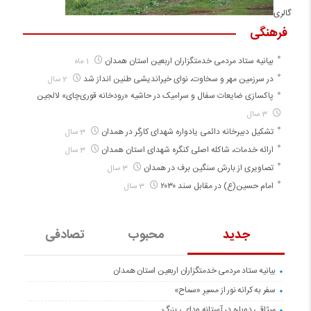
گالری
فرهنگی
بیانیه ستاد مردمی خدمتگزاران اربعین استان همدان
1 ماه
در سرزمین مهر و سخاوت، نوای خیراندیشی طنین انداز شد
2 سال
پاکسازی ضایعات سفال و سرامیک در حاشیه «رودخانه قوری‌چای» لالجین
3 سال
تشکیل دبیرخانه دائمی یادواره شهدای کارگر در همدان
3 سال
ارائه خدمات، شاکله اصلی کنگره شهدای استان همدان
3 سال
تصاویری از بارش سنگین برف در همدان
3 سال
امام حسین(ع) در مقابل سند ۲۰۳۰
3 سال
جدید
محبوب
تصادفی
بیانیه ستاد مردمی خدمتگزاران اربعین استان همدان
سفر به کرانه‌ نور از مسیرِ «سماح»
میثاقی دوباره در آستانه‌ وداعی بزرگ