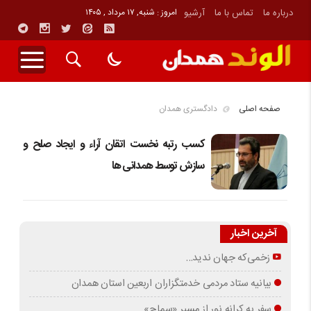
درباره ما
تماس با ما
آرشیو
امروز : شنبه, ۱۷ مرداد , ۱۴۰۵
صفحه اصلی
دادگستری همدان
کسب رتبه نخست اتقان آراء و ایجاد صلح و
سازش توسط همدانی ها
آخرین اخبار
زخمی‌که جهان ندید…
بیانیه ستاد مردمی خدمتگزاران اربعین استان همدان
سفر به کرانه‌ نور از مسیرِ «سماح»