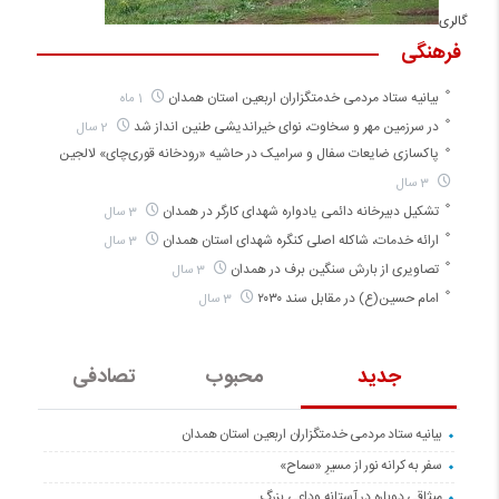
گالری
فرهنگی
بیانیه ستاد مردمی خدمتگزاران اربعین استان همدان
1 ماه
در سرزمین مهر و سخاوت، نوای خیراندیشی طنین انداز شد
2 سال
پاکسازی ضایعات سفال و سرامیک در حاشیه «رودخانه قوری‌چای» لالجین
3 سال
تشکیل دبیرخانه دائمی یادواره شهدای کارگر در همدان
3 سال
ارائه خدمات، شاکله اصلی کنگره شهدای استان همدان
3 سال
تصاویری از بارش سنگین برف در همدان
3 سال
امام حسین(ع) در مقابل سند ۲۰۳۰
3 سال
جدید
محبوب
تصادفی
بیانیه ستاد مردمی خدمتگزاران اربعین استان همدان
سفر به کرانه‌ نور از مسیرِ «سماح»
میثاقی دوباره در آستانه‌ وداعی بزرگ