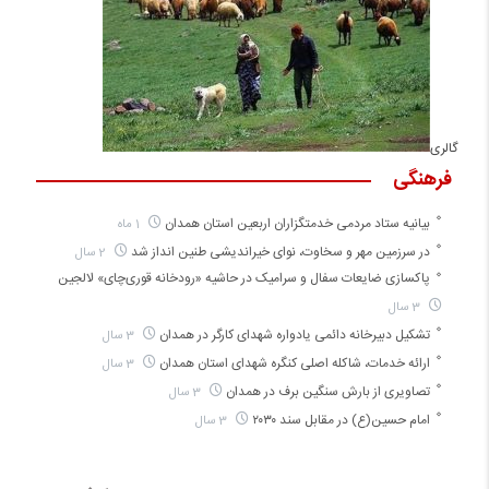
گالری
فرهنگی
بیانیه ستاد مردمی خدمتگزاران اربعین استان همدان
1 ماه
در سرزمین مهر و سخاوت، نوای خیراندیشی طنین انداز شد
2 سال
پاکسازی ضایعات سفال و سرامیک در حاشیه «رودخانه قوری‌چای» لالجین
3 سال
تشکیل دبیرخانه دائمی یادواره شهدای کارگر در همدان
3 سال
ارائه خدمات، شاکله اصلی کنگره شهدای استان همدان
3 سال
تصاویری از بارش سنگین برف در همدان
3 سال
امام حسین(ع) در مقابل سند ۲۰۳۰
3 سال