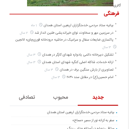
گالری
فرهنگی
بیانیه ستاد مردمی خدمتگزاران اربعین استان همدان
1 ماه
در سرزمین مهر و سخاوت، نوای خیراندیشی طنین انداز شد
2 سال
پاکسازی ضایعات سفال و سرامیک در حاشیه «رودخانه قوری‌چای» لالجین
3 سال
تشکیل دبیرخانه دائمی یادواره شهدای کارگر در همدان
3 سال
ارائه خدمات، شاکله اصلی کنگره شهدای استان همدان
3 سال
تصاویری از بارش سنگین برف در همدان
3 سال
امام حسین(ع) در مقابل سند ۲۰۳۰
3 سال
جدید
محبوب
تصادفی
بیانیه ستاد مردمی خدمتگزاران اربعین استان همدان
سفر به کرانه‌ نور از مسیرِ «سماح»
میثاقی دوباره در آستانه‌ وداعی بزرگ