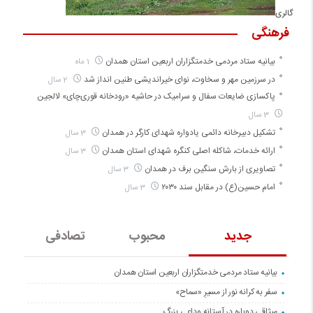
گالری
فرهنگی
بیانیه ستاد مردمی خدمتگزاران اربعین استان همدان
1 ماه
در سرزمین مهر و سخاوت، نوای خیراندیشی طنین انداز شد
2 سال
پاکسازی ضایعات سفال و سرامیک در حاشیه «رودخانه قوری‌چای» لالجین
3 سال
تشکیل دبیرخانه دائمی یادواره شهدای کارگر در همدان
3 سال
ارائه خدمات، شاکله اصلی کنگره شهدای استان همدان
3 سال
تصاویری از بارش سنگین برف در همدان
3 سال
امام حسین(ع) در مقابل سند ۲۰۳۰
3 سال
جدید
محبوب
تصادفی
بیانیه ستاد مردمی خدمتگزاران اربعین استان همدان
سفر به کرانه‌ نور از مسیرِ «سماح»
میثاقی دوباره در آستانه‌ وداعی بزرگ