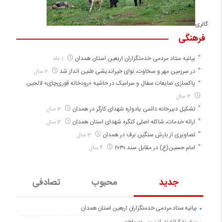
گالری
فرهنگی
بیانیه ستاد مردمی خدمتگزاران اربعین استان همدان
1 ماه
در سرزمین مهر و سخاوت، نوای خیراندیشی طنین انداز شد
2 سال
پاکسازی ضایعات سفال و سرامیک در حاشیه «رودخانه قوری‌چای» لالجین
3 سال
تشکیل دبیرخانه دائمی یادواره شهدای کارگر در همدان
3 سال
ارائه خدمات، شاکله اصلی کنگره شهدای استان همدان
3 سال
تصاویری از بارش سنگین برف در همدان
3 سال
امام حسین(ع) در مقابل سند ۲۰۳۰
4 سال
جدید
محبوب
تصادفی
بیانیه ستاد مردمی خدمتگزاران اربعین استان همدان