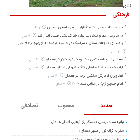
گالری
فرهنگی
بیانیه ستاد مردمی خدمتگزاران اربعین استان همدان
1 ماه
در سرزمین مهر و سخاوت، نوای خیراندیشی طنین انداز شد
2 سال
پاکسازی ضایعات سفال و سرامیک در حاشیه «رودخانه قوری‌چای» لالجین
3 سال
تشکیل دبیرخانه دائمی یادواره شهدای کارگر در همدان
3 سال
ارائه خدمات، شاکله اصلی کنگره شهدای استان همدان
3 سال
تصاویری از بارش سنگین برف در همدان
3 سال
امام حسین(ع) در مقابل سند ۲۰۳۰
3 سال
جدید
محبوب
تصادفی
بیانیه ستاد مردمی خدمتگزاران اربعین استان همدان
سفر به کرانه‌ نور از مسیرِ «سماح»
میثاقی دوباره در آستانه‌ وداعی بزرگ