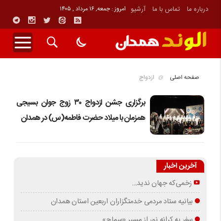
درباره ما
تماس با ما
آرشیو
امروز : جمعه, ۱۶ مرداد , ۱۴۰۵
صفحه اصلی
ازدواج
برگزاری جشن ازدواج ۳۰ زوج جوان بسیجی
همزمان با میلاد حضرت فاطمه(س) در همدان
آخرین اخبار
زخمی‌که جهان ندید…
بیانیه ستاد مردمی خدمتگزاران اربعین استان همدان
سفر به کرانه‌ نور از مسیرِ «سماح»