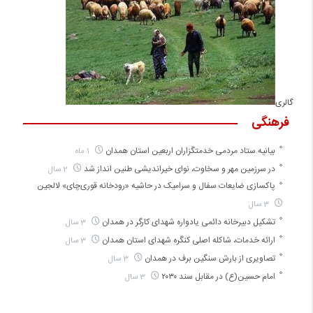
گالری
فرهنگی
بیانیه ستاد مردمی خدمتگزاران اربعین استان همدان
1 ماه
در سرزمین مهر و سخاوت، نوای خیراندیشی طنین انداز شد
2 سال
پاکسازی ضایعات سفال و سرامیک در حاشیه «رودخانه قوری‌چای» لالجین
3 سال
تشکیل دبیرخانه دائمی یادواره شهدای کارگر در همدان
3 سال
ارائه خدمات، شاکله اصلی کنگره شهدای استان همدان
3 سال
تصاویری از بارش سنگین برف در همدان
3 سال
امام حسین(ع) در مقابل سند ۲۰۳۰
3 سال