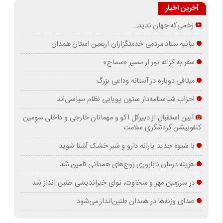
آخرین اخبار
زخمی‌که جهان ندید…
بیانیه ستاد مردمی خدمتگزاران اربعین استان همدان
سفر به کرانه‌ نور از مسیرِ «سماح»
میثاقی دوباره در آستانه‌ وداعی بزرگ
احزاب شناسنامه‌دار ستون پویایی نظام سیاسی‌اند
آیین استقبال از دبیرکل اکو و مهمانان خارجی و داخلی سومین
کنفوبیشن گردشگری سلامت
با شیوه جدید یارانه دارو و شیر خشک آشنا شوید
هزینه درمان ناباروری زوج‌های همدانی تامین شد
در سرزمین مهر و سخاوت، نوای خیراندیشی طنین انداز شد
صدای وزنه‌ها در همدان طنین‌انداز می‌شود