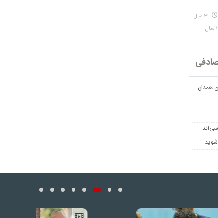
3 سال
ادفی
ان همدان
سی‌اند
 شوید