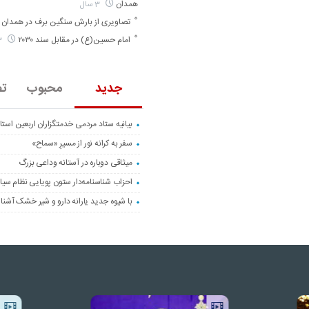
همدان
3 سال
تصاویری از بارش سنگین برف در همدان
امام حسین(ع) در مقابل سند ۲۰۳۰
3 سال
جدید
محبوب
تص
بیانیه ستاد مردمی خدمتگزاران اربعین است
سفر به کرانه‌ نور از مسیرِ «سماح»
میثاقی دوباره در آستانه‌ وداعی بزرگ
احزاب شناسنامه‌دار ستون پویایی نظام سیا
با شیوه جدید یارانه دارو و شیر خشک آشنا