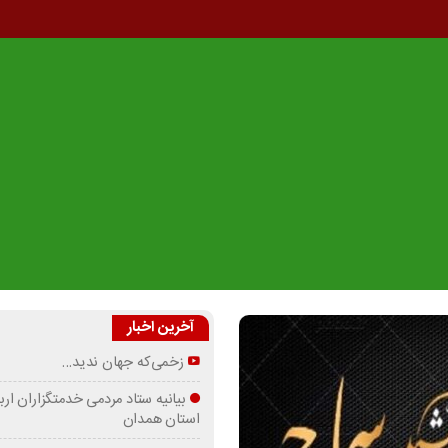
آخرین اخبار
زخمی‌که جهان ندید…
بیانیه ستاد مردمی خدمتگزاران ارب
استان همدان