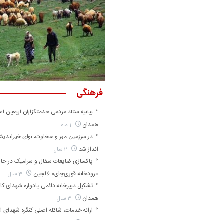
فرهنگی
بیانیه ستاد مردمی خدمتگزاران اربعین اس
همدان
1 ماه
در سرزمین مهر و سخاوت، نوای خیراندی
انداز شد
2 سال
پاکسازی ضایعات سفال و سرامیک در حا
«رودخانه قوری‌چای» لالجین
3 سال
تشکیل دبیرخانه دائمی یادواره شهدای کارگ
همدان
3 سال
ارائه خدمات، شاکله اصلی کنگره شهدای ا