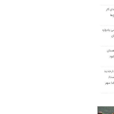
ن کار
‌ها
ی یادواره
ان
همدان
شود
ار جدید
است/
ا سهم