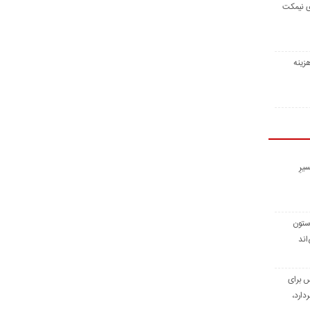
ی نیمکت
زینه
یرِ
 ستون
اند
س برای
دارد،