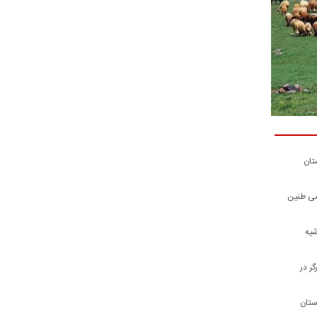
تان
شی طنین
شیه
ر در
ستان