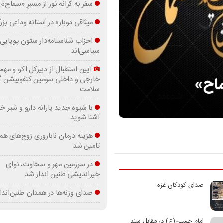
سفر به کرانه‌ نور از مسیرِ «سماح»
میثاقی دوباره در آستانه‌ وداعی بز
احزاب شناسنامه‌دار ستون پویایی 
سیاسی‌اند
آیین استقبال از دبیرکل اکو و مهما
ماح»
میثاقی دوباره در آ
خارجی و داخلی سومین کنفوبیشن 
سلامت
با شیوه جدید یارانه دارو و شیر
آشنا شوید
هزینه درمان ناباروری زوج‌های هم
تامین شد
در سرزمین مهر و سخاوت، نوای
خیراندیشی طنین انداز شد
صدای کودکان غزه
صدای وزنه‌ها در همدان طنین‌اندا
امام حسین(ع) در مقابل سند