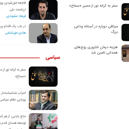
فاجعه خورشیدی رو
سفر به کرانه‌ نور از مسیرِ «سماح»
ارزشمند ملی
فرهاد عشوندی
در باب یک اقدام پره
میثاقی دوباره در آستانه‌ وداعی
بزرگ
هادی حق‌شناس
هزینه درمان ناباروری زوج‌های
همدانی تامین شد
سیاسی
سفر به کرانه‌ نور از مس
«سماح»
احزاب شناسنامه‌دار
پویایی نظام سیاسی‌
حاج بابایی: از هر ک
توسعه همدان قدم بر