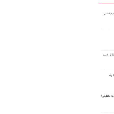
جیب خالی
قابل سند
 رفع
ت تعطیلی!