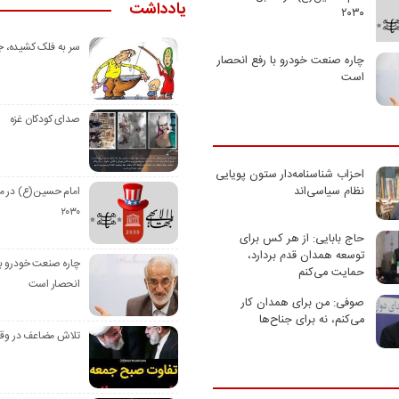
یادداشت
۲۰۳۰
سر به فلک کشیده، 
چاره صنعت خودرو با رفع انحصار
است
صدای کودکان غزه
احزاب شناسنامه‌دار ستون پویایی
نظام سیاسی‌اند
امام حسین(ع) در م
۲۰۳۰
حاج بابایی: از هر کس برای
توسعه همدان قدم بردارد،
چاره صنعت خودرو با
حمایت می‌کنم
انحصار است
صوفی: من برای همدان کار
می‌کنم، نه برای جناح‌ها
تلاش مضاعف در وق