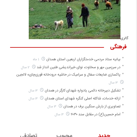
گالری
فرهنگی
بیانیه ستاد مردمی خدمتگزاران اربعین استان همدان
1 ماه
در سرزمین مهر و سخاوت، نوای خیراندیشی طنین انداز شد
2 سال
پاکسازی ضایعات سفال و سرامیک در حاشیه «رودخانه قوری‌چای» لالجین
3 سال
تشکیل دبیرخانه دائمی یادواره شهدای کارگر در همدان
3 سال
ارائه خدمات، شاکله اصلی کنگره شهدای استان همدان
3 سال
تصاویری از بارش سنگین برف در همدان
3 سال
امام حسین(ع) در مقابل سند ۲۰۳۰
3 سال
جدید
محبوب
تصادفی