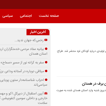
صفحه نخست
اجتماعی
سیاسی
آخرین اخبار
زخمی‌که جهان ندید…
بیانیه ستاد مردمی خدمتگزاران ارب
الوند همدان؛ 4 پوستر تولیدی درباره کودکان غزه منتشر شد. طراح:
استان همدان
سفر به کرانه‌ نور از مسیرِ «سماح»
میثاقی دوباره در آستانه‌ وداعی بز
احزاب شناسنامه‌دار ستون پویایی 
 برف در همدان
سیاسی‌اند
دیروز شنبه وارد استان همدان شده به صورت
آیین استقبال از دبیرکل اکو و مهما
خارجی و داخلی سومین کنفوبیشن 
سلامت