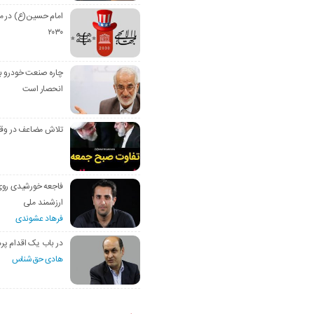
امام حسین(ع) در م
۲۰۳۰
چاره صنعت خودرو با
انحصار است
تلاش مضاعف در وق
فاجعه خورشیدی رو
ارزشمند ملی
فرهاد عشوندی
در باب یک اقدام پره
هادی حق‌شناس