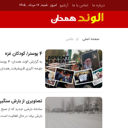
درباره ما
تماس با ما
آرشیو
امروز : شنبه, ۱۷ مرداد , ۱۴۰۵
صفحه اصلی
عکس
4 پوستر/ کودکان غزه
به گزارش 
ملیحه اکبری #پیشرفت_همدان
تصاویری از بارش سنگین
سامانه بارشی جدید که از صبح 
بارش برف در حال فعالیت است.