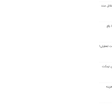
قابل سند
 رفع
ت تعطیلی!
ی نیمکت
زینه