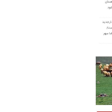
همدان
شود
ار جدید
است/
ا سهم