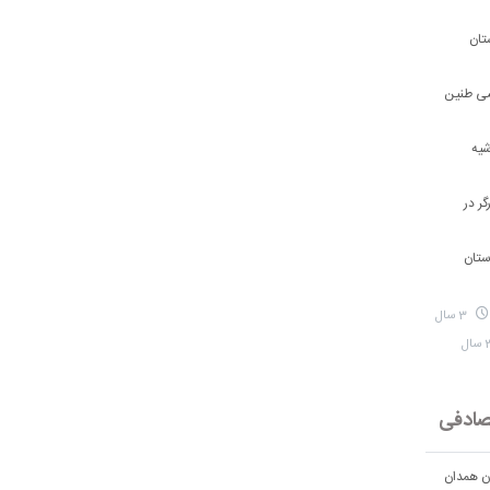
تان
شی طنین
شیه
ر در
ستان
3 سال
ادفی
ان همدان