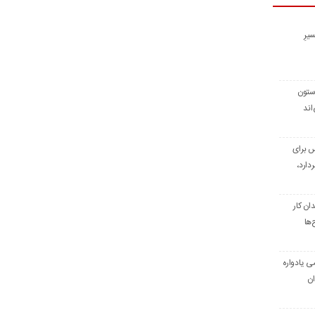
یرِ
 ستون
اند
س برای
دارد،
ن کار
‌ها
ی یادواره
ان