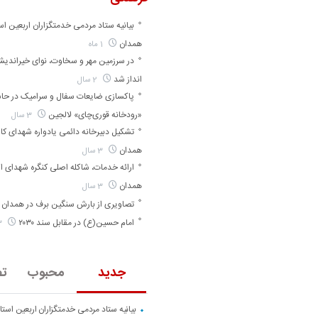
بیانیه ستاد مردمی خدمتگزاران اربعین اس
همدان
1 ماه
در سرزمین مهر و سخاوت، نوای خیراندی
انداز شد
2 سال
پاکسازی ضایعات سفال و سرامیک در حا
«رودخانه قوری‌چای» لالجین
3 سال
تشکیل دبیرخانه دائمی یادواره شهدای کارگ
همدان
3 سال
ارائه خدمات، شاکله اصلی کنگره شهدای ا
همدان
3 سال
تصاویری از بارش سنگین برف در همدان
امام حسین(ع) در مقابل سند ۲۰۳۰
3 سال
جدید
محبوب
تص
بیانیه ستاد مردمی خدمتگزاران اربعین است