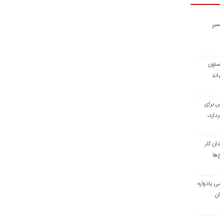
یرِ
 ستون
اند
س برای
دارد،
ن کار
‌ها
ی یادواره
ان