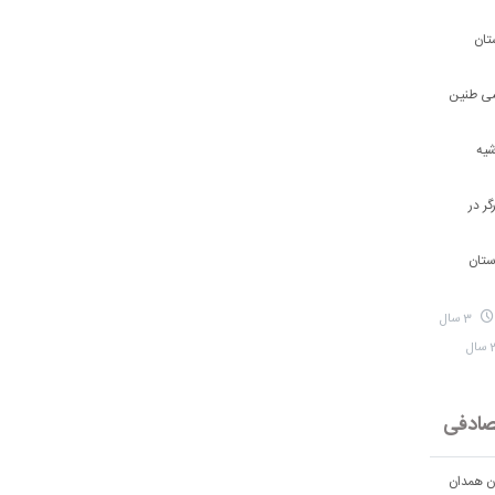
تان
شی طنین
شیه
ر در
ستان
3 سال
ادفی
ان همدان