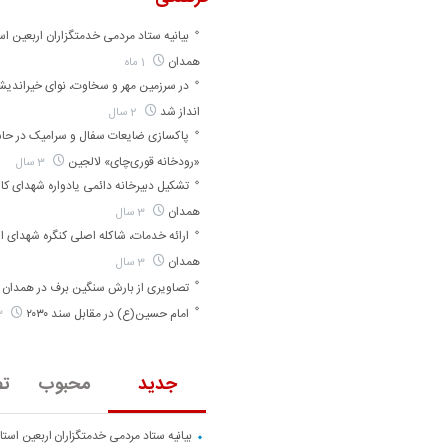
بیانیه ستاد مردمی خدمتگزاران اربعین اس
همدان
1 ماه
در سرزمین مهر و سخاوت، نوای خیراندی
انداز شد
2 سال
پاکسازی ضایعات سفال و سرامیک در حا
«رودخانه قوری‌چای» لالجین
3 سال
تشکیل دبیرخانه دائمی یادواره شهدای کارگ
همدان
3 سال
ارائه خدمات، شاکله اصلی کنگره شهدای ا
همدان
3 سال
تصاویری از بارش سنگین برف در همدان
امام حسین(ع) در مقابل سند ۲۰۳۰
3 سال
جدید
محبوب
تص
بیانیه ستاد مردمی خدمتگزاران اربعین است