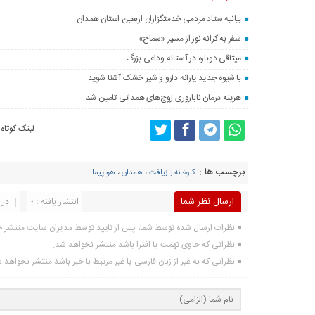
بیانیه ستاد مردمی خدمتگزاران اربعین استان همدان
سفر به کرانه‌ نور از مسیرِ «سماح»
میثاقی دوباره در آستانه‌ وداعی بزرگ
با شیوه جدید یارانه دارو و شیر خشک آشنا شوید
هزینه درمان ناباروری زوج‌های همدانی تامین شد
لینک کوتاه
برچسب ها :
کارخانه بازیافت
،
همدان
،
هواپیما
ارسال نظر شما
انتشار یافته : 0
در 
نظرات ارسال شده توسط شما، پس از تایید توسط مدیران سایت منتشر 
نظراتی که حاوی تهمت یا افترا باشد منتشر نخواهد شد.
نظراتی که به غیر از زبان فارسی یا غیر مرتبط با خبر باشد منتشر نخواهد 