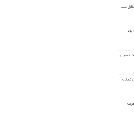
قابل سند
 رفع
ت تعطیلی!
ی نیمکت
زینه