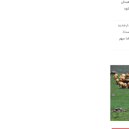
همدان
شود
ار جدید
است/
ا سهم