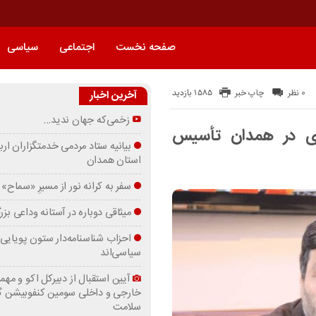
صفحه نخست
اجتماعی
سیاسی
1585 بازدید
0 نظر
چاپ خبر
آخرین اخبار
زخمی‌که جهان ندید…
بری در همدان تأسیس
بیانیه ستاد مردمی خدمتگزاران ارب
استان همدان
سفر به کرانه‌ نور از مسیرِ «سماح»
میثاقی دوباره در آستانه‌ وداعی بز
احزاب شناسنامه‌دار ستون پویایی 
سیاسی‌اند
آیین استقبال از دبیرکل اکو و مهما
خارجی و داخلی سومین کنفوبیشن 
سلامت