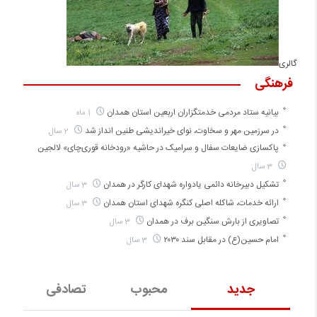
گالری
فرهنگی
بیانیه ستاد مردمی خدمتگزاران اربعین استان همدان
1 ماه
در سرزمین مهر و سخاوت، نوای خیراندیشی طنین انداز شد
2 سال
پاکسازی ضایعات سفال و سرامیک در حاشیه «رودخانه قوری‌چای» لالجین
3 سال
تشکیل دبیرخانه دائمی یادواره شهدای کارگر در همدان
3 سال
ارائه خدمات، شاکله اصلی کنگره شهدای استان همدان
3 سال
تصاویری از بارش سنگین برف در همدان
3 سال
امام حسین(ع) در مقابل سند ۲۰۳۰
3 سال
جدید
محبوب
تصادفی