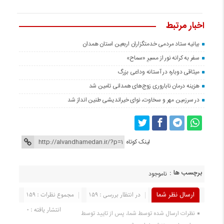
اخبار مرتبط
بیانیه ستاد مردمی خدمتگزاران اربعین استان همدان
سفر به کرانه‌ نور از مسیرِ «سماح»
میثاقی دوباره در آستانه‌ وداعی بزرگ
هزینه درمان ناباروری زوج‌های همدانی تامین شد
در سرزمین مهر و سخاوت، نوای خیراندیشی طنین انداز شد
لینک کوتاه
برچسب ها :
ناموجود
ارسال نظر شما
در انتظار بررسی : 159
مجموع نظرات : 159
انتشار یافته : 0
نظرات ارسال شده توسط شما، پس از تایید توسط